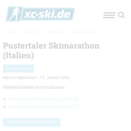
XC-SKI.DE
»
AKTUELLES
»
ERGEBNISSE
»
SKIMARATHONS
Pustertaler Skimarathon
(Italien)
Skimarathons
Mario Felgenhauer
-
15. Januar 2006
Weiterführende Informationen:
Pustertaler Skimarathon 28km KT
Pustertaler Skimarathon 42km FT
Schreibe einen Kommentar