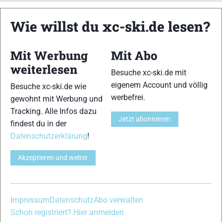
xc-ski.de ist DAS deutschsprachige Portal mit aktuellen
Wie willst du xc-ski.de lesen?
News aus dem Skilanglauf, Biathlon und der Nordischen
Kombination, einer Loipendatenbank,
Langlauf
-Community
Mit Werbung
Mit Abo
und allem was du sonst noch über deine Lieblingssportarten
wissen solltest.
weiterlesen
Besuche xc-ski.de mit
eigenem Account und völlig
Besuche xc-ski.de wie
Ob
Skilanglauf
-Anfänger oder Profi-Sportler, wir haben
werbefrei.
gewohnt mit Werbung und
immer ein offenes Ohr für dich! Du kannst uns jederzeit über
Tracking. Alle Infos dazu
das
Kontaktformular
erreichen.
Jetzt abonnieren
findest du in der
Datenschutzerklärung
!
Partner
Akzeptieren und weiter
xc-ski.de in Social Media
Impressum
Datenschutz
Abo verwalten
instagram
facebook
spotify
x
youtube
Schon registriert? Hier anmelden