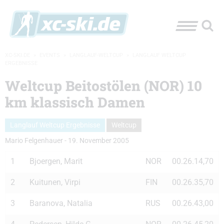
XC-SKI.DE
»
EVENTS
»
LANGLAUF-WELTCUP
»
LANGLAUF WELTCUP
ERGEBNISSE
Weltcup Beitostölen (NOR) 10
km klassisch Damen
Langlauf Weltcup Ergebnisse
Weltcup
Mario Felgenhauer
-
19. November 2005
1
Bjoergen, Marit
NOR
00.26.14,70
2
Kuitunen, Virpi
FIN
00.26.35,70
3
Baranova, Natalia
RUS
00.26.43,00