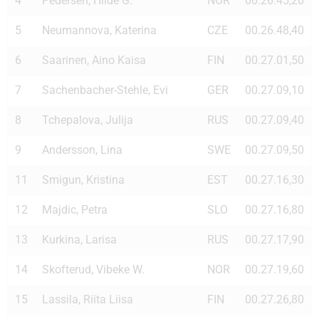
4
Pedersen, Hilde G.
NOR
00.26.45,20
5
Neumannova, Katerina
CZE
00.26.48,40
6
Saarinen, Aino Kaisa
FIN
00.27.01,50
7
Sachenbacher-Stehle, Evi
GER
00.27.09,10
8
Tchepalova, Julija
RUS
00.27.09,40
9
Andersson, Lina
SWE
00.27.09,50
11
Smigun, Kristina
EST
00.27.16,30
12
Majdic, Petra
SLO
00.27.16,80
13
Kurkina, Larisa
RUS
00.27.17,90
14
Skofterud, Vibeke W.
NOR
00.27.19,60
15
Lassila, Riita Liisa
FIN
00.27.26,80