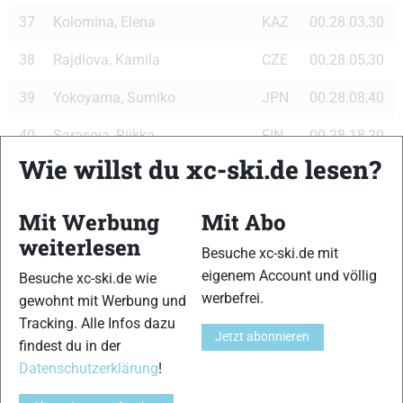
37
Kolomina, Elena
KAZ
00.28.03,30
38
Rajdlova, Kamila
CZE
00.28.05,30
39
Yokoyama, Sumiko
JPN
00.28.08,40
40
Sarasoja, Riikka
FIN
00.28.18,20
Wie willst du xc-ski.de lesen?
41
Wigernaes, Ine
NOR
00.28.18,80
42
Rydqvist, Maria
SWE
00.28.19,40
Mit Werbung
Mit Abo
weiterlesen
43
Bjoernaas, Kine Beate
NOR
00.28.23,30
Besuche xc-ski.de mit
eigenem Account und völlig
Besuche xc-ski.de wie
44
Valbusa, Sabina
ITA
00.28.26,40
werbefrei.
gewohnt mit Werbung und
Tracking. Alle Infos dazu
45
Confortola Wyatt, Antonella
ITA
00.28.27,90
Jetzt abonnieren
findest du in der
46
Aas, Ingvild
NOR
00.28.28,70
Datenschutzerklärung
!
Korolik Shablouskaya,