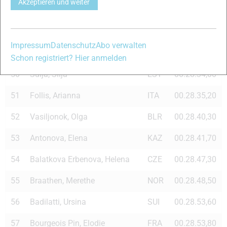
Akzeptieren und weiter
47
BLR
00.28.29,70
Ludmila
48
Stemland, Kristin Muerer
NOR
00.28.31,50
Impressum
Datenschutz
Abo verwalten
49
Tafjord, Ann Eli
NOR
00.28.31,60
Schon registriert? Hier anmelden
50
Suija, Silja
EST
00.28.34,00
51
Follis, Arianna
ITA
00.28.35,20
52
Vasiljonok, Olga
BLR
00.28.40,30
53
Antonova, Elena
KAZ
00.28.41,70
54
Balatkova Erbenova, Helena
CZE
00.28.47,30
55
Braathen, Merethe
NOR
00.28.48,50
56
Badilatti, Ursina
SUI
00.28.53,60
57
Bourgeois Pin, Elodie
FRA
00.28.53,80