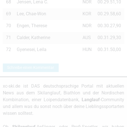
68
Jensen, Lena C.
NOR
00.29.51,10
69
Lee, Chae-Won
KOR
00.29.58,60
70
Engen, Therese
NOR
00.30.27,90
71
Calder, Katherine
AUS
00.31.29,30
72
Gyenesei, Leila
HUN
00.31.50,00
Schreibe einen Kommentar
xc-ski.de ist DAS deutschsprachige Portal mit aktuellen
News aus dem Skilanglauf, Biathlon und der Nordischen
Kombination, einer Loipendatenbank,
Langlauf
-Community
und allem was du sonst noch über deine Lieblingssportarten
wissen solltest.
Ob
Skilanglauf
-Anfänger oder Profi-Sportler, wir haben