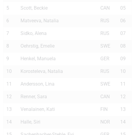
5
Scott, Beckie
CAN
05
6
Matveeva, Natalia
RUS
06
7
Sidko, Alena
RUS
07
8
Oehrstig, Emelie
SWE
08
9
Henkel, Manuela
GER
09
10
Korosteleva, Natalia
RUS
10
11
Andersson, Lina
SWE
11
12
Renner, Sara
CAN
12
13
Venalainen, Kati
FIN
13
14
Halle, Siri
NOR
14
15
Sachenbacher-Stehle, Evi
GER
15