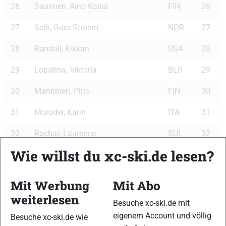
26
Saarinen, Aino Kaisa
FIN
26
27
Solli, Guro Stroem
NOR
27
28
Randall, Kikkan
USA
28
29
Lopatina, Viktoria
BLR
29
30
Manninen, Pirjo
FIN
30
31
Moroder, Karin
ITA
31
32
Rochat, Laurence
SUI
32
Wie willst du xc-ski.de lesen?
33
Natsumi, Madoka
JPN
33
34
Bachmann, Flurina
SUI
34
Mit Werbung
Mit Abo
weiterlesen
35
Stroemstedt, Anna Karin
SWE
35
Besuche xc-ski.de mit
eigenem Account und völlig
Besuche xc-ski.de wie
36
Fukuda, Nobuko
JPN
36