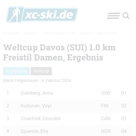
XC-SKI.DE
»
EVENTS
»
LANGLAUF-WELTCUP
»
DAVOS
»
ERGEBNISSE
Weltcup Davos (SUI) 1.0 km
Freistil Damen, Ergebnis
Ergebnisse
Weltcup
Mario Felgenhauer
-
4. Februar 2006
1
Dahlberg, Anna
SWE
01
2
Kuitunen, Virpi
FIN
02
3
Crawford, Chandra
CAN
03
4
Gjoemle, Ella
NOR
04