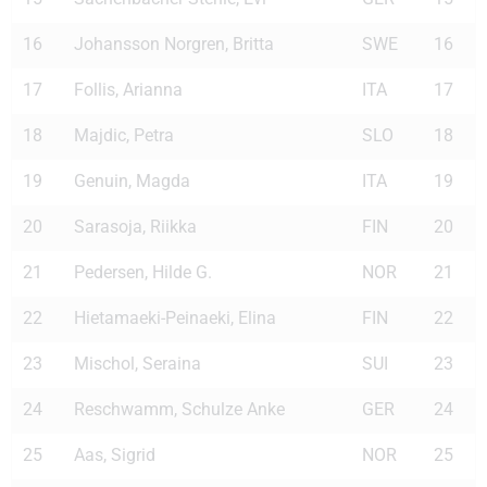
16
Johansson Norgren, Britta
SWE
16
17
Follis, Arianna
ITA
17
18
Majdic, Petra
SLO
18
19
Genuin, Magda
ITA
19
20
Sarasoja, Riikka
FIN
20
21
Pedersen, Hilde G.
NOR
21
22
Hietamaeki-Peinaeki, Elina
FIN
22
23
Mischol, Seraina
SUI
23
24
Reschwamm, Schulze Anke
GER
24
25
Aas, Sigrid
NOR
25