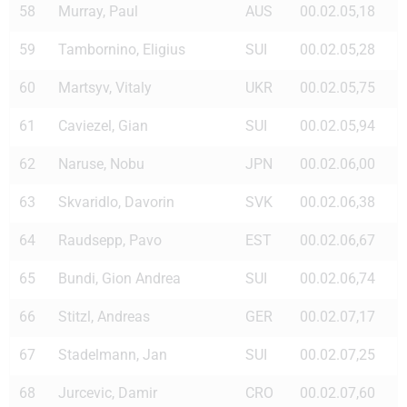
58
Murray, Paul
AUS
00.02.05,18
59
Tambornino, Eligius
SUI
00.02.05,28
60
Martsyv, Vitaly
UKR
00.02.05,75
61
Caviezel, Gian
SUI
00.02.05,94
62
Naruse, Nobu
JPN
00.02.06,00
63
Skvaridlo, Davorin
SVK
00.02.06,38
64
Raudsepp, Pavo
EST
00.02.06,67
65
Bundi, Gion Andrea
SUI
00.02.06,74
66
Stitzl, Andreas
GER
00.02.07,17
67
Stadelmann, Jan
SUI
00.02.07,25
68
Jurcevic, Damir
CRO
00.02.07,60