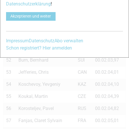
Datenschutzerklärung
!
48
Kreczmer, Maciej
POL
00.02.03,23
Akzeptieren und weiter
48
Widmer, Phil
CAN
00.02.03,23
50
Pyykonen, Lauri
FIN
00.02.03,48
Impressum
Datenschutz
Abo verwalten
51
Komamura, Shunsuke
JPN
00.02.03,85
Schon registriert? Hier anmelden
52
Burn, Bernhard
SUI
00.02.03,97
53
Jefferies, Chris
CAN
00.02.04,01
54
Koschevoy, Yevgeniy
KAZ
00.02.04,10
55
Koukal, Martin
CZE
00.02.04,39
56
Korosteljev, Pavel
RUS
00.02.04,82
57
Fanjas, Claret Sylvain
FRA
00.02.05,01