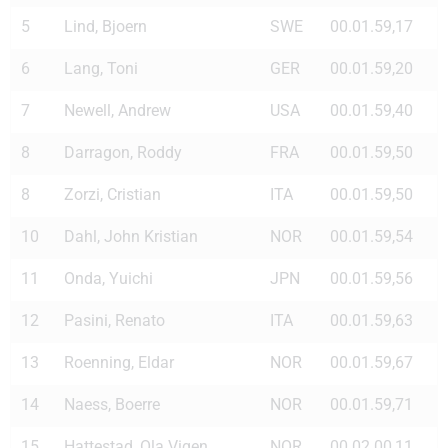
5
Lind, Bjoern
SWE
00.01.59,17
6
Lang, Toni
GER
00.01.59,20
7
Newell, Andrew
USA
00.01.59,40
8
Darragon, Roddy
FRA
00.01.59,50
8
Zorzi, Cristian
ITA
00.01.59,50
10
Dahl, John Kristian
NOR
00.01.59,54
11
Onda, Yuichi
JPN
00.01.59,56
12
Pasini, Renato
ITA
00.01.59,63
13
Roenning, Eldar
NOR
00.01.59,67
14
Naess, Boerre
NOR
00.01.59,71
15
Hattestad, Ola Vigen
NOR
00.02.00,11