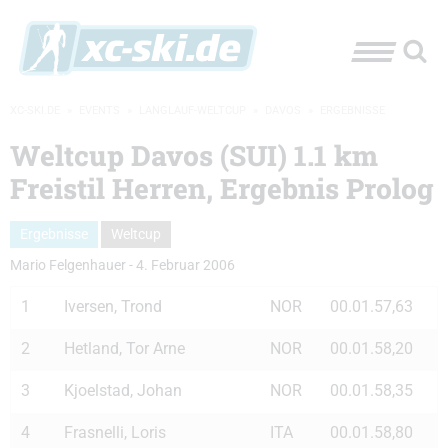
XC-SKI.DE
»
EVENTS
»
LANGLAUF-WELTCUP
»
DAVOS
»
ERGEBNISSE
Weltcup Davos (SUI) 1.1 km
Freistil Herren, Ergebnis Prolog
Ergebnisse
Weltcup
Mario Felgenhauer
-
4. Februar 2006
1
Iversen, Trond
NOR
00.01.57,63
2
Hetland, Tor Arne
NOR
00.01.58,20
3
Kjoelstad, Johan
NOR
00.01.58,35
4
Frasnelli, Loris
ITA
00.01.58,80