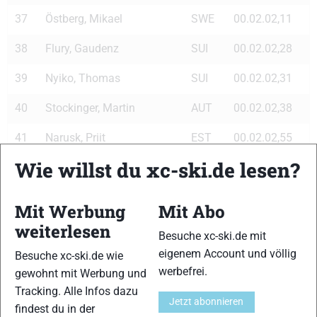
37
Östberg, Mikael
SWE
00.02.02,11
38
Flury, Gaudenz
SUI
00.02.02,28
39
Nyiko, Thomas
SUI
00.02.02,31
40
Stockinger, Martin
AUT
00.02.02,38
41
Narusk, Priit
EST
00.02.02,55
Wie willst du xc-ski.de lesen?
42
Kummel, Peeter
EST
00.02.02,59
43
Novikov, Sergey
RUS
00.02.02,62
Mit Werbung
Mit Abo
44
Bredl, Johannes
GER
00.02.02,69
weiterlesen
Besuche xc-ski.de mit
eigenem Account und völlig
Besuche xc-ski.de wie
45
Stoeggl, Thomas
AUT
00.02.02,75
werbefrei.
gewohnt mit Werbung und
46
Liashenko, Dnitrij
RUS
00.02.02,82
Tracking. Alle Infos dazu
Jetzt abonnieren
findest du in der
47
Fafalis, Lefteris
GRE
00.02.02,98