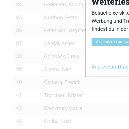
weiterle
34
Pedersen, Audun Domas
Besuche xc-ski.
35
Northug, Petter
Werbung und Tra
findest du in de
36
Pettersen, Oeystein
Akzeptieren und w
37
Aardal, Asgeir
38
Goldsack, Drew
Impressum
Date
39
Alypov, Ivan
40
Östberg, Fredrik
41
Trondsen, Krister
42
Kreczmer, Maciej
42
Kittilä, Kusti