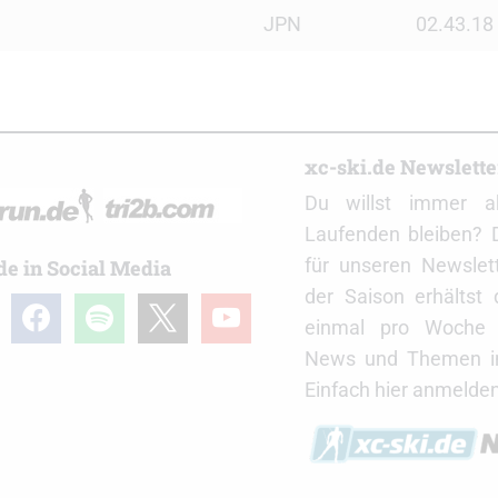
JPN
02.43.18
r
xc-ski.de Newslett
Du willst immer a
Laufenden bleiben? 
für unseren Newslet
de in Social Media
der Saison erhältst
gram
facebook
spotify
x
youtube
einmal pro Woche d
News und Themen in
Einfach hier anmelden