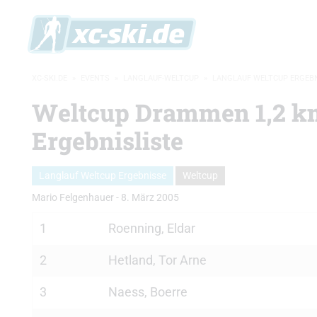
XC-SKI.DE
»
EVENTS
»
LANGLAUF-WELTCUP
»
LANGLAUF WELTCUP ERGEB
Weltcup Drammen 1,2 km
Ergebnisliste
Langlauf Weltcup Ergebnisse
Weltcup
Mario Felgenhauer
-
8. März 2005
1
Roenning, Eldar
2
Hetland, Tor Arne
3
Naess, Boerre