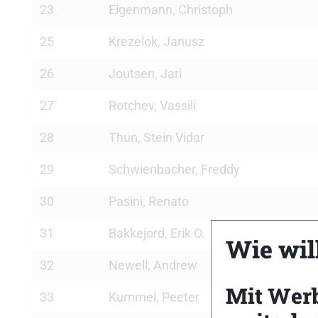
23
Eigenmann, Christoph
25
Krezelok, Janusz
26
Joutsen, Jari
27
Rotchev, Vassili
28
Thun, Stein Vidar
29
Schwienbacher, Freddy
30
Pasini, Renato
31
Bakkejord, Erik O.
Wie will
32
Newell, Andrew
Mit Wer
33
Kummel, Peeter