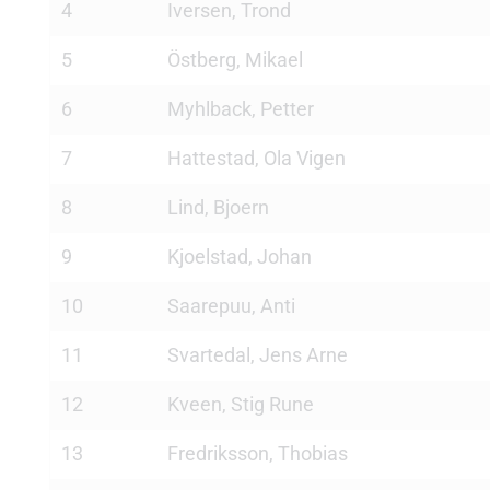
4
Iversen, Trond
5
Östberg, Mikael
6
Myhlback, Petter
7
Hattestad, Ola Vigen
8
Lind, Bjoern
9
Kjoelstad, Johan
10
Saarepuu, Anti
11
Svartedal, Jens Arne
12
Kveen, Stig Rune
13
Fredriksson, Thobias