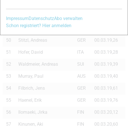
47
Liashenko, Dnitrij
RUS
00.03.17,70
48
Moeller, Martin Troels
DAN
00.03.18,26
Impressum
Datenschutz
Abo verwalten
Schon registriert? Hier anmelden
49
Rath, Tobias
GER
00.03.19,20
50
Stitzl, Andreas
GER
00.03.19,26
51
Hofer, David
ITA
00.03.19,28
52
Waldmeier, Andreas
SUI
00.03.19,39
53
Murray, Paul
AUS
00.03.19,40
54
Filbrich, Jens
GER
00.03.19,61
55
Haenel, Erik
GER
00.03.19,76
56
Ilomaeki, Jirka
FIN
00.03.20,12
57
Kinunen, Aki
FIN
00.03.20,60