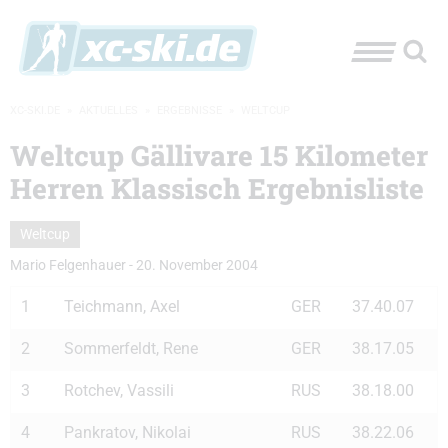
XC-SKI.DE
»
AKTUELLES
»
ERGEBNISSE
»
WELTCUP
Weltcup Gällivare 15 Kilometer
Herren Klassisch Ergebnisliste
Weltcup
Mario Felgenhauer
-
20. November 2004
1
Teichmann, Axel
GER
37.40.07
2
Sommerfeldt, Rene
GER
38.17.05
3
Rotchev, Vassili
RUS
38.18.00
4
Pankratov, Nikolai
RUS
38.22.06