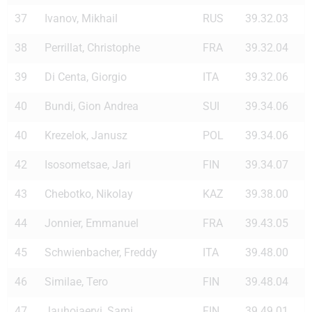
37
Ivanov, Mikhail
RUS
39.32.03
38
Perrillat, Christophe
FRA
39.32.04
39
Di Centa, Giorgio
ITA
39.32.06
40
Bundi, Gion Andrea
SUI
39.34.06
40
Krezelok, Janusz
POL
39.34.06
42
Isosometsae, Jari
FIN
39.34.07
43
Chebotko, Nikolay
KAZ
39.38.00
44
Jonnier, Emmanuel
FRA
39.43.05
45
Schwienbacher, Freddy
ITA
39.48.00
46
Similae, Tero
FIN
39.48.04
47
Jauhojaervi, Sami
FIN
39.49.01