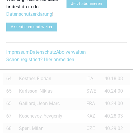
58
Richardsson, Daniel
SWE
40.08.09
Jetzt abonnieren
findest du in der
Datenschutzerklärung
!
59
Ebisawa, Katsuhito
JPN
40.09.01
Akzeptieren und weiter
60
Olle, Raul
EST
40.13.09
61
Checchi, Valerio
ITA
40.15.07
Impressum
Datenschutz
Abo verwalten
62
Chauvet, Benoit
FRA
40.17.02
Schon registriert? Hier anmelden
63
Grey, George
CAN
40.18.00
64
Kostner, Florian
ITA
40.18.08
65
Karlsson, Niklas
SWE
40.24.00
65
Gaillard, Jean Marc
FRA
40.24.00
67
Koschevoy, Yevgeniy
KAZ
40.28.03
68
Sperl, Milan
CZE
40.29.02