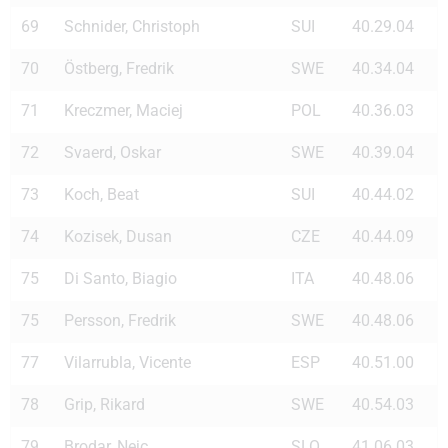
69
Schnider, Christoph
SUI
40.29.04
70
Östberg, Fredrik
SWE
40.34.04
71
Kreczmer, Maciej
POL
40.36.03
72
Svaerd, Oskar
SWE
40.39.04
73
Koch, Beat
SUI
40.44.02
74
Kozisek, Dusan
CZE
40.44.09
75
Di Santo, Biagio
ITA
40.48.06
75
Persson, Fredrik
SWE
40.48.06
77
Vilarrubla, Vicente
ESP
40.51.00
78
Grip, Rikard
SWE
40.54.03
79
Brodar, Nejc
SLO
41.06.03