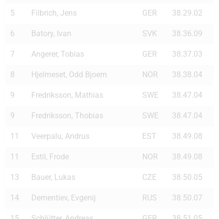
5
Filbrich, Jens
GER
38.29.02
6
Batory, Ivan
SVK
38.36.09
7
Angerer, Tobias
GER
38.37.03
8
Hjelmeset, Odd Bjoern
NOR
38.38.04
9
Fredriksson, Mathias
SWE
38.47.04
9
Fredriksson, Thobias
SWE
38.47.04
11
Veerpalu, Andrus
EST
38.49.08
11
Estil, Frode
NOR
38.49.08
13
Bauer, Lukas
CZE
38.50.05
14
Dementiev, Evgenij
RUS
38.50.07
15
Schlütter, Andreas
GER
38.51.05