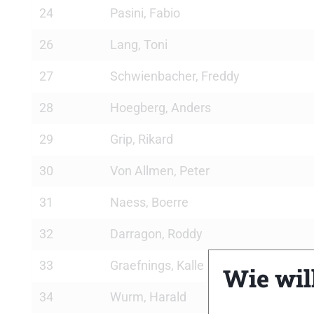
24
Pasini, Fabio
26
Lang, Toni
27
Schwienbacher, Freddy
28
Hoegberg, Anders
29
Grip, Rikard
30
Von Allmen, Peter
31
Naess, Boerre
32
Darragon, Roddy
33
Graefnings, Kalle
Wie will
34
Wurm, Harald