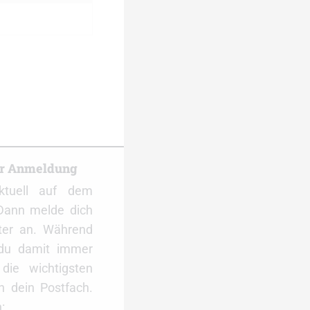
er Anmeldung
ktuell auf dem
Dann melde dich
ter an. Während
 du damit immer
ie wichtigsten
 dein Postfach.
: