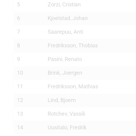
5
Zorzi, Cristian
6
Kjoelstad, Johan
7
Saarepuu, Anti
8
Fredriksson, Thobias
9
Pasini, Renato
10
Brink, Joergen
11
Fredriksson, Mathias
12
Lind, Bjoern
13
Rotchev, Vassili
14
Uusitalo, Fredrik