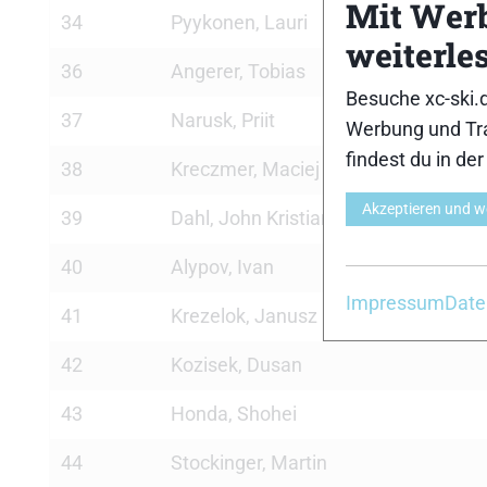
Mit Wer
34
Pyykonen, Lauri
weiterle
36
Angerer, Tobias
Besuche xc-ski.
37
Narusk, Priit
Werbung und Tra
findest du in de
38
Kreczmer, Maciej
Akzeptieren und w
39
Dahl, John Kristian
40
Alypov, Ivan
Impressum
Date
41
Krezelok, Janusz
42
Kozisek, Dusan
43
Honda, Shohei
44
Stockinger, Martin