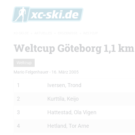
XC-SKI.DE
»
AKTUELLES
»
ERGEBNISSE
»
WELTCUP
Weltcup Göteborg 1,1 km 
Weltcup
Mario Felgenhauer
-
16. März 2005
1
Iversen, Trond
2
Kurttila, Keijo
3
Hattestad, Ola Vigen
4
Hetland, Tor Arne