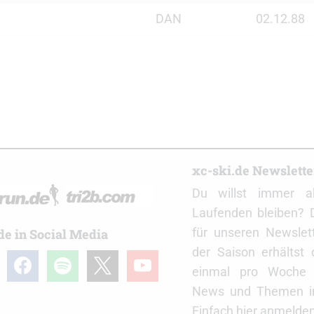
DAN
02.12.88
r
xc-ski.de Newslett
Du willst immer a
Laufenden bleiben? 
für unseren Newslet
de in Social Media
der Saison erhältst
gram
facebook
spotify
x
youtube
einmal pro Woche d
News und Themen in
Einfach hier anmelden