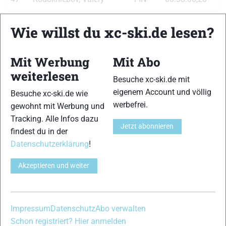
48
Santus, Fabio
ITA
00.38.08,80
Wie willst du xc-ski.de lesen?
49
Checchi, Valerio
ITA
00.38.09,70
Mit Werbung
Mit Abo
50
Krezelok, Janusz
POL
00.38.10,20
weiterlesen
Besuche xc-ski.de mit
51
Dolidovich, Sergei
BLR
00.38.11,70
eigenem Account und völlig
Besuche xc-ski.de wie
werbefrei.
52
Eder, Johannes
AUT
00.38.17,40
gewohnt mit Werbung und
Tracking. Alle Infos dazu
53
Similae, Tero
FIN
00.38.18,90
Jetzt abonnieren
findest du in der
Datenschutzerklärung
!
54
Batory, Ivan
SVK
00.38.21,90
Akzeptieren und weiter
55
Morko, Juha
FIN
00.38.25,60
56
Livers, Toni
SUI
00.38.28,30
Impressum
Datenschutz
Abo verwalten
57
Kittilä, Kusti
FIN
00.38.28,40
Schon registriert? Hier anmelden