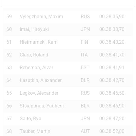
58
Isosometsae, Jari
FIN
00.38.30,30
59
Vylegzhanin, Maxim
RUS
00.38.35,90
60
Imai, Hiroyuki
JPN
00.38.38,70
61
Hietmameki, Karri
FIN
00.38.40,20
62
Clara, Roland
ITA
00.38.41,70
63
Rehemaa, Aivar
EST
00.38.41,91
64
Lasutkin, Alexander
BLR
00.38.42,70
65
Legkov, Alexander
RUS
00.38.46,50
66
Stsiapanau, Yauheni
BLR
00.38.46,90
67
Saito, Ryo
JPN
00.38.47,20
68
Tauber, Martin
AUT
00.38.52,80