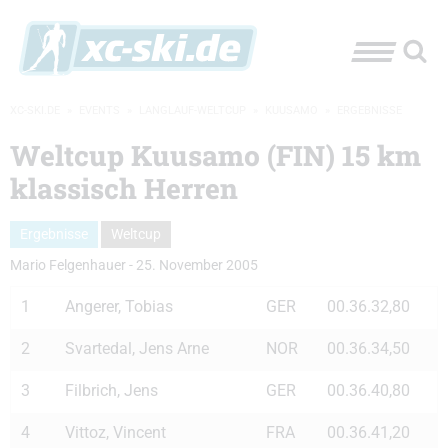
XC-SKI.DE
»
EVENTS
»
LANGLAUF-WELTCUP
»
KUUSAMO
»
ERGEBNISSE
Weltcup Kuusamo (FIN) 15 km
klassisch Herren
Ergebnisse
Weltcup
Mario Felgenhauer
-
25. November 2005
1
Angerer, Tobias
GER
00.36.32,80
2
Svartedal, Jens Arne
NOR
00.36.34,50
3
Filbrich, Jens
GER
00.36.40,80
4
Vittoz, Vincent
FRA
00.36.41,20