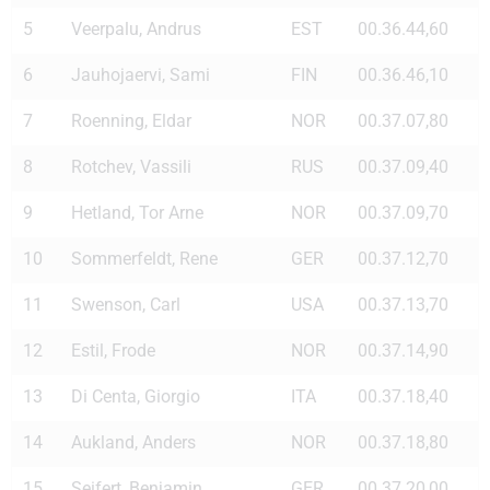
5
Veerpalu, Andrus
EST
00.36.44,60
6
Jauhojaervi, Sami
FIN
00.36.46,10
7
Roenning, Eldar
NOR
00.37.07,80
8
Rotchev, Vassili
RUS
00.37.09,40
9
Hetland, Tor Arne
NOR
00.37.09,70
10
Sommerfeldt, Rene
GER
00.37.12,70
11
Swenson, Carl
USA
00.37.13,70
12
Estil, Frode
NOR
00.37.14,90
13
Di Centa, Giorgio
ITA
00.37.18,40
14
Aukland, Anders
NOR
00.37.18,80
15
Seifert, Benjamin
GER
00.37.20,00