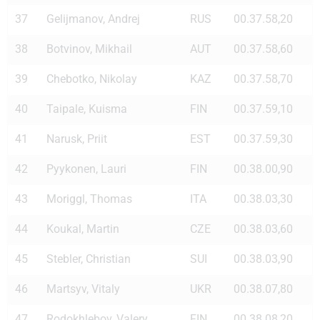
37
Gelijmanov, Andrej
RUS
00.37.58,20
38
Botvinov, Mikhail
AUT
00.37.58,60
39
Chebotko, Nikolay
KAZ
00.37.58,70
40
Taipale, Kuisma
FIN
00.37.59,10
41
Narusk, Priit
EST
00.37.59,30
42
Pyykonen, Lauri
FIN
00.38.00,90
43
Moriggl, Thomas
ITA
00.38.03,30
44
Koukal, Martin
CZE
00.38.03,60
45
Stebler, Christian
SUI
00.38.03,90
46
Martsyv, Vitaly
UKR
00.38.07,80
47
Rodokhlebov, Valery
FIN
00.38.08,20