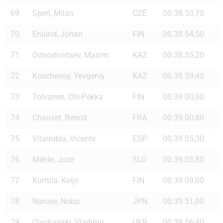
69
Sperl, Milan
CZE
00.38.53,70
70
Enlund, Johan
FIN
00.38.54,50
71
Odnodvortsev, Maxim
KAZ
00.38.55,20
72
Koschevoy, Yevgeniy
KAZ
00.38.59,40
73
Tolvanen, Olli-Pekka
FIN
00.39.00,00
74
Chauvet, Benoit
FRA
00.39.00,80
75
Vilarrubla, Vicente
ESP
00.39.05,30
76
Mehle, Joze
SLO
00.39.05,80
77
Kurttila, Keijo
FIN
00.39.09,00
78
Naruse, Nobu
JPN
00.39.51,00
79
Olschanski, Vladimir
UKR
00.39.56,40