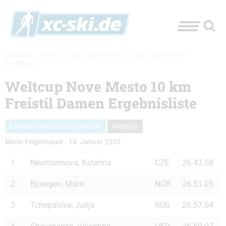
XC-SKI.DE
»
EVENTS
»
LANGLAUF-WELTCUP
»
LANGLAUF WELTCUP
ERGEBNISSE
Weltcup Nove Mesto 10 km
Freistil Damen Ergebnisliste
Langlauf Weltcup Ergebnisse
Weltcup
Mario Felgenhauer
-
14. Januar 2005
1
Neumannova, Katerina
CZE
26.43.08
2
Bjoergen, Marit
NOR
26.51.05
3
Tchepalova, Julija
RUS
26.57.04