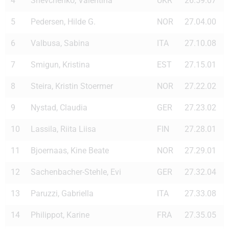
4
Shevchenko, Valentina
UKR
26.59.07
5
Pedersen, Hilde G.
NOR
27.04.00
6
Valbusa, Sabina
ITA
27.10.08
7
Smigun, Kristina
EST
27.15.01
8
Steira, Kristin Stoermer
NOR
27.22.02
9
Nystad, Claudia
GER
27.23.02
10
Lassila, Riita Liisa
FIN
27.28.01
11
Bjoernaas, Kine Beate
NOR
27.29.01
12
Sachenbacher-Stehle, Evi
GER
27.32.04
13
Paruzzi, Gabriella
ITA
27.33.08
14
Philippot, Karine
FRA
27.35.05