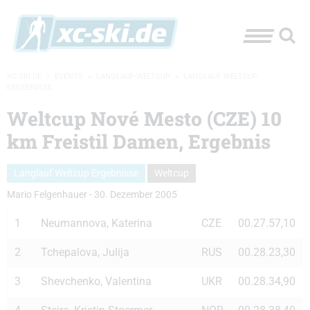
XC-SKI.DE
»
EVENTS
»
LANGLAUF-WELTCUP
»
LANGLAUF WELTCUP
ERGEBNISSE
Weltcup Nové Mesto (CZE) 10
km Freistil Damen, Ergebnis
Langlauf Weltcup Ergebnisse
Weltcup
Mario Felgenhauer
-
30. Dezember 2005
1
Neumannova, Katerina
CZE
00.27.57,10
2
Tchepalova, Julija
RUS
00.28.23,30
3
Shevchenko, Valentina
UKR
00.28.34,90