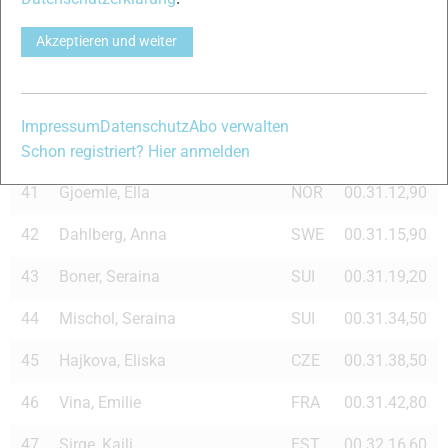
37
Leonardi Cortesi, Natascia
SUI
00.30.52,80
Akzeptieren und weiter
38
Henkel, Manuela
GER
00.30.57,00
39
Nyvltova, Eva
CZE
00.30.57,40
Impressum
Datenschutz
Abo verwalten
40
Fessel, Nicole
GER
00.31.12,80
Schon registriert? Hier anmelden
41
Gjoemle, Ella
NOR
00.31.12,90
42
Dahlberg, Anna
SWE
00.31.15,90
43
Boner, Seraina
SUI
00.31.19,20
44
Mischol, Seraina
SUI
00.31.34,50
45
Hajkova, Eliska
CZE
00.31.38,50
46
Vina, Emilie
FRA
00.31.42,80
47
Sirge, Kaili
EST
00.32.16,60