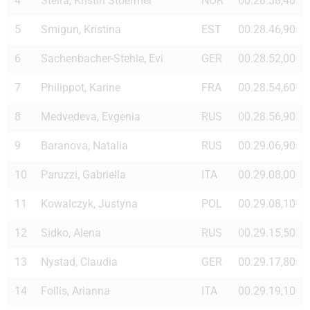
4
Steira, Kristin Stoermer
NOR
00.28.38,40
5
Smigun, Kristina
EST
00.28.46,90
6
Sachenbacher-Stehle, Evi
GER
00.28.52,00
7
Philippot, Karine
FRA
00.28.54,60
8
Medvedeva, Evgenia
RUS
00.28.56,90
9
Baranova, Natalia
RUS
00.29.06,90
10
Paruzzi, Gabriella
ITA
00.29.08,00
11
Kowalczyk, Justyna
POL
00.29.08,10
12
Sidko, Alena
RUS
00.29.15,50
13
Nystad, Claudia
GER
00.29.17,80
14
Follis, Arianna
ITA
00.29.19,10