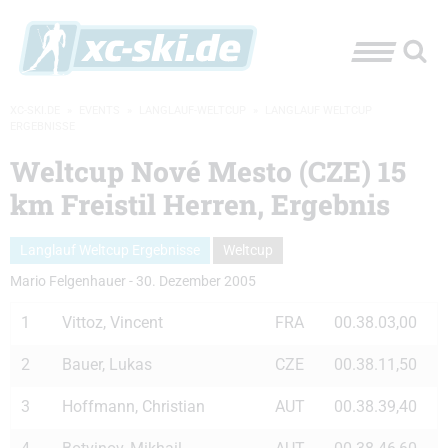
XC-SKI.DE
»
EVENTS
»
LANGLAUF-WELTCUP
»
LANGLAUF WELTCUP
ERGEBNISSE
Weltcup Nové Mesto (CZE) 15
km Freistil Herren, Ergebnis
Langlauf Weltcup Ergebnisse
Weltcup
Mario Felgenhauer
-
30. Dezember 2005
1
Vittoz, Vincent
FRA
00.38.03,00
2
Bauer, Lukas
CZE
00.38.11,50
3
Hoffmann, Christian
AUT
00.38.39,40