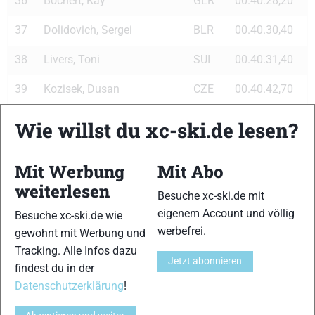
36
Bochert, Kay
GER
00.40.28,20
37
Dolidovich, Sergei
BLR
00.40.30,40
38
Livers, Toni
SUI
00.40.31,40
39
Kozisek, Dusan
CZE
00.40.42,70
40
Razym, Ales
CZE
00.40.43,90
Wie willst du xc-ski.de lesen?
41
Östberg, Fredrik
SWE
00.40.48,90
Mit Werbung
Mit Abo
42
Olsson, Johan
SWE
00.40.50,30
weiterlesen
Besuche xc-ski.de mit
43
Malak, Michal
SVK
00.40.51,60
eigenem Account und völlig
Besuche xc-ski.de wie
werbefrei.
gewohnt mit Werbung und
44
Larsson, Peter
SWE
00.40.58,10
Tracking. Alle Infos dazu
Jetzt abonnieren
45
Stsiapanau, Yauheni
BLR
00.41.04,20
findest du in der
Datenschutzerklärung
!
46
Jaks, Martin
CZE
00.41.04,60