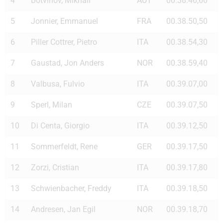
4
Botvinov, Mikhail
AUT
00.38.46,60
5
Jonnier, Emmanuel
FRA
00.38.50,50
6
Piller Cottrer, Pietro
ITA
00.38.54,30
7
Gaustad, Jon Anders
NOR
00.38.59,40
8
Valbusa, Fulvio
ITA
00.39.07,00
9
Sperl, Milan
CZE
00.39.07,50
10
Di Centa, Giorgio
ITA
00.39.12,50
11
Sommerfeldt, Rene
GER
00.39.17,50
12
Zorzi, Cristian
ITA
00.39.17,80
13
Schwienbacher, Freddy
ITA
00.39.18,50
14
Andresen, Jan Egil
NOR
00.39.18,70