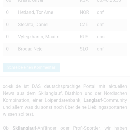
68
Kraas, Oliver
RSA
00.46.25,50
0
Hetland, Tor Arne
NOR
dnf
0
Slechta, Daniel
CZE
dnf
0
Vylegzhanin, Maxim
RUS
dns
0
Brodar, Nejc
SLO
dnf
Schreibe einen Kommentar
xc-ski.de ist DAS deutschsprachige Portal mit aktuellen
News aus dem Skilanglauf, Biathlon und der Nordischen
Kombination, einer Loipendatenbank,
Langlauf
-Community
und allem was du sonst noch über deine Lieblingssportarten
wissen solltest.
Ob
Skilanglauf
-Anfänger oder Profi-Sportler, wir haben