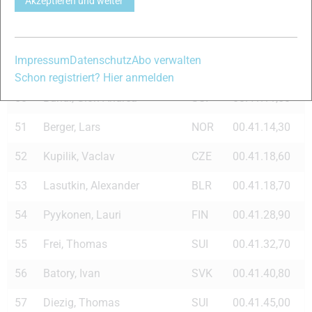
Akzeptieren und weiter
47
Rocarek, Jiri
CZE
00.41.04,70
48
Horyna, Ondrej
CZE
00.41.08,60
Impressum
Datenschutz
Abo verwalten
49
Diethard, Roland
AUT
00.41.10,80
Schon registriert? Hier anmelden
50
Bundi, Gion Andrea
SUI
00.41.11,50
51
Berger, Lars
NOR
00.41.14,30
52
Kupilik, Vaclav
CZE
00.41.18,60
53
Lasutkin, Alexander
BLR
00.41.18,70
54
Pyykonen, Lauri
FIN
00.41.28,90
55
Frei, Thomas
SUI
00.41.32,70
56
Batory, Ivan
SVK
00.41.40,80
57
Diezig, Thomas
SUI
00.41.45,00