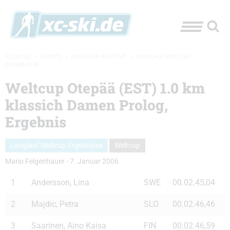
XC-SKI.DE
»
EVENTS
»
LANGLAUF-WELTCUP
»
LANGLAUF WELTCUP
ERGEBNISSE
Weltcup Otepää (EST) 1.0 km
klassich Damen Prolog,
Ergebnis
Langlauf Weltcup Ergebnisse
Weltcup
Mario Felgenhauer
-
7. Januar 2006
1
Andersson, Lina
SWE
00.02.45,04
2
Majdic, Petra
SLO
00.02.46,46
3
Saarinen, Aino Kaisa
FIN
00.02.46,59