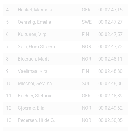
4
Henkel, Manuela
GER
00.02.47,15
5
Oehrstig, Emelie
SWE
00.02.47,27
6
Kuitunen, Virpi
FIN
00.02.47,57
7
Solli, Guro Stroem
NOR
00.02.47,73
8
Bjoergen, Marit
NOR
00.02.48,11
9
Vaelimaa, Kirsi
FIN
00.02.48,80
10
Mischol, Seraina
SUI
00.02.48,86
11
Boehler, Stefanie
GER
00.02.48,89
12
Gjoemle, Ella
NOR
00.02.49,62
13
Pedersen, Hilde G.
NOR
00.02.50,05