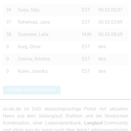
36
Suija, Silja
EST
00.03.00,07
37
Rehemaa, Jana
EST
00.03.03,89
38
Gyenesei, Leila
HUN
00.03.08,69
0
Kurg, Onne
EST
dns
0
Zotova, Kristina
EST
dns
0
Kalev, Jaanika
EST
dns
Schreibe einen Kommentar
xc-ski.de ist DAS deutschsprachige Portal mit aktuellen
News aus dem Skilanglauf, Biathlon und der Nordischen
Kombination, einer Loipendatenbank,
Langlauf
-Community
und allem was du sonst noch über deine Lieblingssportarten