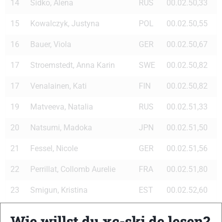
14
Sidko, Alena
RUS
00.02.50,33
15
Kowalczyk, Justyna
POL
00.02.50,55
16
Bauer, Viola
GER
00.02.50,67
17
Stroemstedt, Anna Karin
SWE
00.02.50,82
17
Venalainen, Kati
FIN
00.02.50,82
19
Matveeva, Natalia
RUS
00.02.51,33
20
Natsumi, Madoka
JPN
00.02.51,50
21
Fessel, Nicole
GER
00.02.51,56
22
Perrillat, Collomb Aurelie
FRA
00.02.51,80
23
Smigun, Kristina
EST
00.02.52,60
24
Dahlberg, Anna
SWE
00.02.52,80
Wie willst du xc-ski.de lesen?