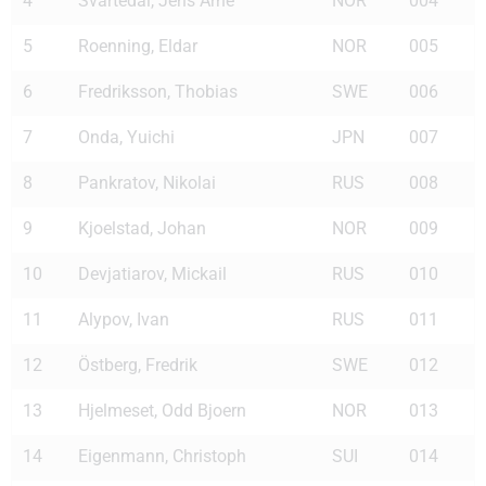
4
Svartedal, Jens Arne
NOR
004
5
Roenning, Eldar
NOR
005
6
Fredriksson, Thobias
SWE
006
7
Onda, Yuichi
JPN
007
8
Pankratov, Nikolai
RUS
008
9
Kjoelstad, Johan
NOR
009
10
Devjatiarov, Mickail
RUS
010
11
Alypov, Ivan
RUS
011
12
Östberg, Fredrik
SWE
012
13
Hjelmeset, Odd Bjoern
NOR
013
14
Eigenmann, Christoph
SUI
014