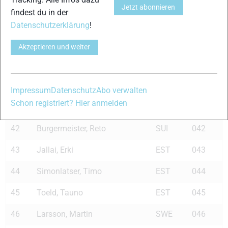
36
Uiboupin, Ats
EST
036
Jetzt abonnieren
findest du in der
37
Seifert, Benjamin
GER
037
Datenschutzerklärung
!
38
Mae, Jaak
EST
038
Akzeptieren und weiter
39
Rehemaa, Aivar
EST
039
40
Darragon, Roddy
FRA
040
Impressum
Datenschutz
Abo verwalten
Schon registriert? Hier anmelden
41
Kaerp, Algo
EST
041
42
Burgermeister, Reto
SUI
042
43
Jallai, Erki
EST
043
44
Simonlatser, Timo
EST
044
45
Toeld, Tauno
EST
045
46
Larsson, Martin
SWE
046