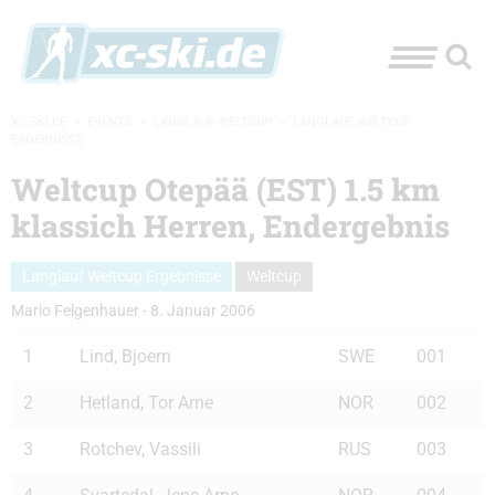
XC-SKI.DE
»
EVENTS
»
LANGLAUF-WELTCUP
»
LANGLAUF WELTCUP
ERGEBNISSE
Weltcup Otepää (EST) 1.5 km
klassich Herren, Endergebnis
Langlauf Weltcup Ergebnisse
Weltcup
Mario Felgenhauer
-
8. Januar 2006
1
Lind, Bjoern
SWE
001
2
Hetland, Tor Arne
NOR
002
3
Rotchev, Vassili
RUS
003