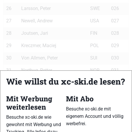
26
Larsson, Peter
SWE
026
27
Newell, Andrew
USA
027
28
Joutsen, Jari
FIN
028
29
Kreczmer, Maciej
POL
029
30
Von Allmen, Peter
SUI
030
31
Northug, Petter
NOR
031
Wie willst du xc-ski.de lesen?
32
Koos, Torin
USA
032
33
Lassila, Kalle
FIN
033
Mit Werbung
Mit Abo
weiterlesen
34
Goering, Franz
GER
034
Besuche xc-ski.de mit
eigenem Account und völlig
Besuche xc-ski.de wie
35
Kurttila, Keijo
FIN
035
werbefrei.
gewohnt mit Werbung und
Tracking. Alle Infos dazu