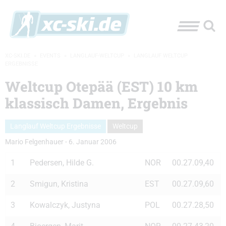
XC-SKI.DE
»
EVENTS
»
LANGLAUF-WELTCUP
»
LANGLAUF WELTCUP
ERGEBNISSE
Weltcup Otepää (EST) 10 km
klassisch Damen, Ergebnis
Langlauf Weltcup Ergebnisse
Weltcup
Mario Felgenhauer
-
6. Januar 2006
1
Pedersen, Hilde G.
NOR
00.27.09,40
2
Smigun, Kristina
EST
00.27.09,60
3
Kowalczyk, Justyna
POL
00.27.28,50