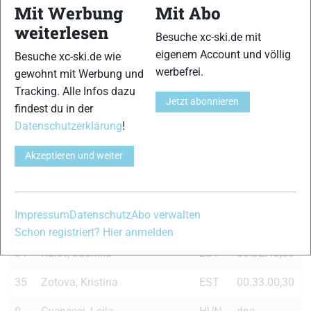
Mit Werbung
Mit Abo
26
Ruotsalainen, Hiipakka Katja
FIN
00.29.20,60
weiterlesen
Besuche xc-ski.de mit
27
Andersson, Lina
SWE
00.29.23,10
eigenem Account und völlig
Besuche xc-ski.de wie
werbefrei.
gewohnt mit Werbung und
28
Wigernaes, Ine
NOR
00.29.25,40
Tracking. Alle Infos dazu
Jetzt abonnieren
29
Johansson Norgren, Britta
SWE
00.29.25,60
findest du in der
Datenschutzerklärung
!
30
Kurg, Onne
EST
00.30.43,70
Akzeptieren und weiter
31
Rehemaa, Jana
EST
00.30.52,70
32
Mannima, Tatjana
EST
00.30.55,60
Impressum
Datenschutz
Abo verwalten
33
Ryusina, Nina
RUS
00.31.36,10
Schon registriert? Hier anmelden
34
Kalev, Jaanika
EST
00.32.43,50
35
Zotova, Kristina
EST
00.33.00,30