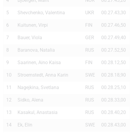
4
Bjoergen, Marit
NOR
00.27.43,20
5
Shevchenko, Valentina
UKR
00.27.43,30
6
Kuitunen, Virpi
FIN
00.27.46,50
7
Bauer, Viola
GER
00.27.49,40
8
Baranova, Natalia
RUS
00.27.52,50
9
Saarinen, Aino Kaisa
FIN
00.28.12,50
10
Stroemstedt, Anna Karin
SWE
00.28.18,90
11
Nagejkina, Svetlana
RUS
00.28.25,10
12
Sidko, Alena
RUS
00.28.33,00
13
Kasakul, Anastasia
RUS
00.28.40,20
14
Ek, Elin
SWE
00.28.43,00