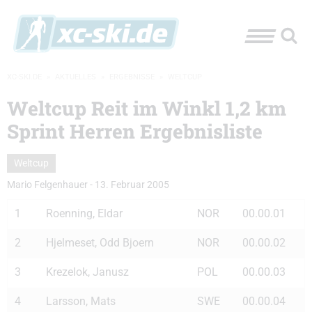
XC-SKI.DE
»
AKTUELLES
»
ERGEBNISSE
»
WELTCUP
Weltcup Reit im Winkl 1,2 km
Sprint Herren Ergebnisliste
Weltcup
Mario Felgenhauer
-
13. Februar 2005
1
Roenning, Eldar
NOR
00.00.01
2
Hjelmeset, Odd Bjoern
NOR
00.00.02
3
Krezelok, Janusz
POL
00.00.03
4
Larsson, Mats
SWE
00.00.04