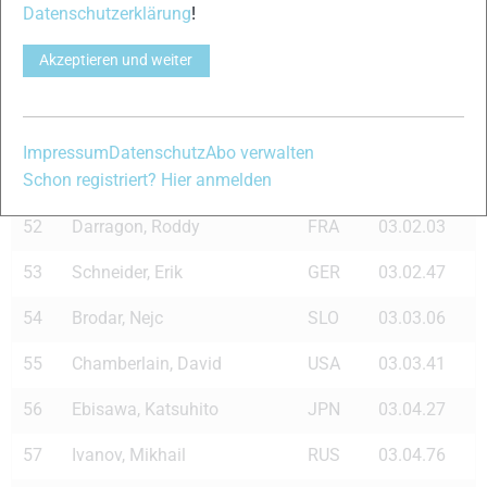
Datenschutzerklärung
!
48
Tian, Ye
CHN
03.00.64
Akzeptieren und weiter
49
Goering, Franz
GER
03.00.70
50
Ahrlin, Jerry
SWE
03.00.78
Impressum
Datenschutz
Abo verwalten
Schon registriert? Hier anmelden
51
Grey, George
CAN
03.00.98
52
Darragon, Roddy
FRA
03.02.03
53
Schneider, Erik
GER
03.02.47
54
Brodar, Nejc
SLO
03.03.06
55
Chamberlain, David
USA
03.03.41
56
Ebisawa, Katsuhito
JPN
03.04.27
57
Ivanov, Mikhail
RUS
03.04.76