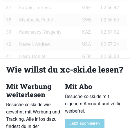
37
Fafalis, Lefteris
GRE
02.56.42
38
Myhlback, Petter
SWE
02.56.69
39
Koschevoy, Yevgeniy
KAZ
02.57.02
40
Newell, Andrew
USA
02.57.24
41
Heun, Daniel
GER
02.58.00
Wie willst du xc-ski.de lesen?
42
Beck, Matthias
GER
02.59.04
43
Klessen, Dirk
GER
02.59.32
Mit Werbung
Mit Abo
weiterlesen
44
Stockinger, Martin
AUT
02.59.45
Besuche xc-ski.de mit
eigenem Account und völlig
Besuche xc-ski.de wie
45
Bredl, Johannes
GER
02.59.74
werbefrei.
gewohnt mit Werbung und
45
Eder, Johannes
AUT
02.59.74
Tracking. Alle Infos dazu
Jetzt abonnieren
findest du in der
47
Kreczmer, Maciej
POL
02.59.92