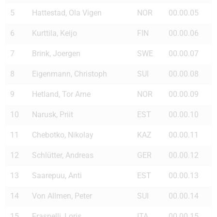
5
Hattestad, Ola Vigen
NOR
00.00.05
6
Kurttila, Keijo
FIN
00.00.06
7
Brink, Joergen
SWE
00.00.07
8
Eigenmann, Christoph
SUI
00.00.08
9
Hetland, Tor Arne
NOR
00.00.09
10
Narusk, Priit
EST
00.00.10
11
Chebotko, Nikolay
KAZ
00.00.11
12
Schlütter, Andreas
GER
00.00.12
13
Saarepuu, Anti
EST
00.00.13
14
Von Allmen, Peter
SUI
00.00.14
15
Frasnelli, Loris
ITA
00.00.15