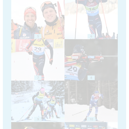
5
6
7
8
9
10