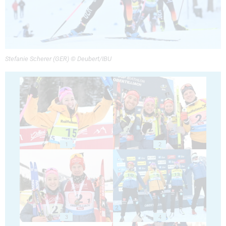
Stefanie Scherer (GER) © Deubert/IBU
1
2
3
4