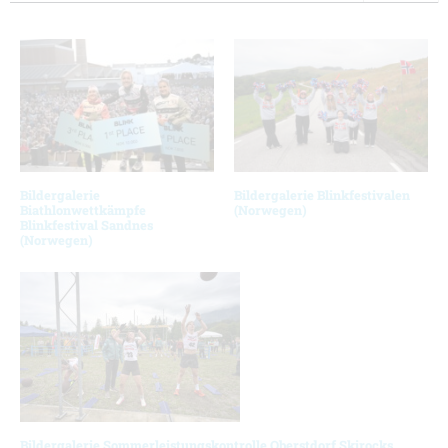
Bildergalerie
Bildergalerie Blinkfestivalen
Biathlonwettkämpfe
(Norwegen)
Blinkfestival Sandnes
(Norwegen)
Bildergalerie Sommerleistungskontrolle Oberstdorf Skirocks