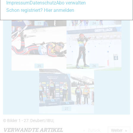
Impressum
Datenschutz
Abo verwalten
Schon registriert? Hier anmelden
23
24
25
26
27
© Bilder 1 - 27: Deubert/IBU;
VERWANDTE ARTIKEL
Zurück
Weiter