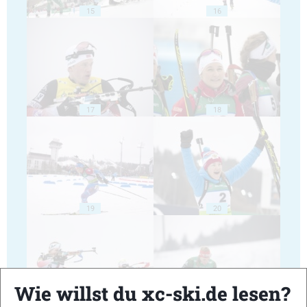
15
16
17
18
19
20
Wie willst du xc-ski.de lesen?
21
22