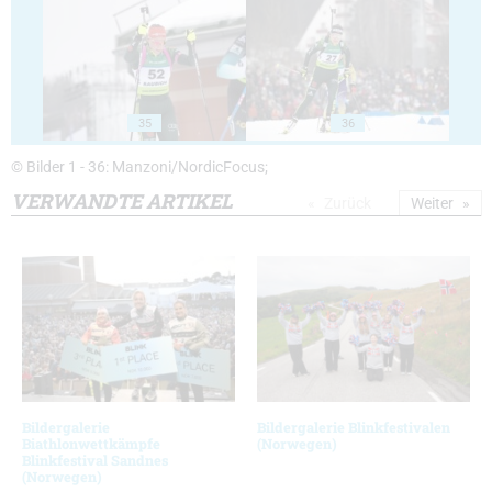
35
36
© Bilder 1 - 36: Manzoni/NordicFocus;
VERWANDTE ARTIKEL
Zurück
Weiter
Bildergalerie
Bildergalerie Blinkfestivalen
Biathlonwettkämpfe
(Norwegen)
Blinkfestival Sandnes
(Norwegen)