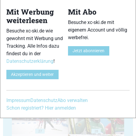
Mit Werbung
Mit Abo
weiterlesen
Besuche xc-ski.de mit
eigenem Account und völlig
Besuche xc-ski.de wie
werbefrei.
gewohnt mit Werbung und
23
24
Tracking. Alle Infos dazu
Jetzt abonnieren
findest du in der
Datenschutzerklärung
!
Akzeptieren und weiter
25
26
Impressum
Datenschutz
Abo verwalten
Schon registriert? Hier anmelden
27
28