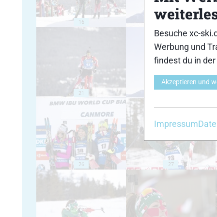
weiterle
16
17
Besuche xc-ski.
Werbung und Tra
findest du in de
Akzeptieren und w
21
22
Impressum
Date
26
27