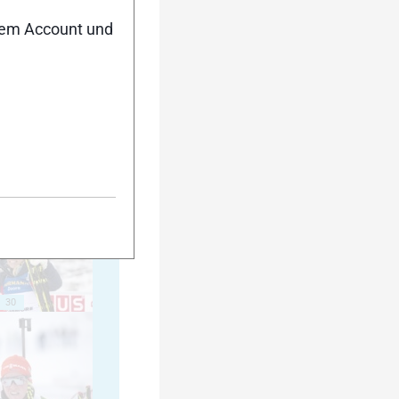
nem Account und
20
25
30