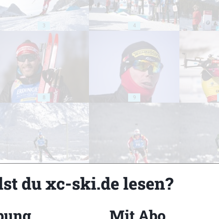
3
4
8
9
13
14
st du xc-ski.de lesen?
bung
Mit Abo