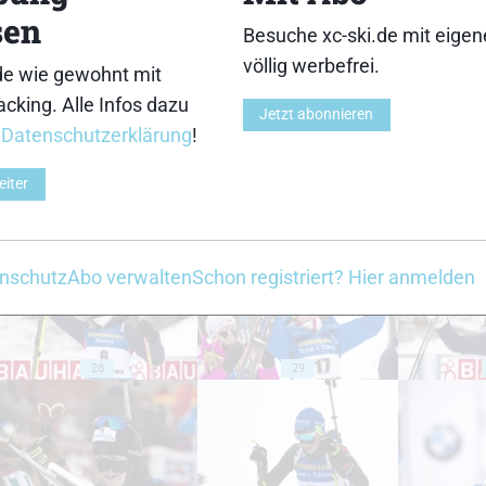
sen
Besuche xc-ski.de mit eige
18
19
völlig werbefrei.
de wie gewohnt mit
cking. Alle Infos dazu
Jetzt abonnieren
r
Datenschutzerklärung
!
eiter
23
24
nschutz
Abo verwalten
Schon registriert? Hier anmelden
28
29