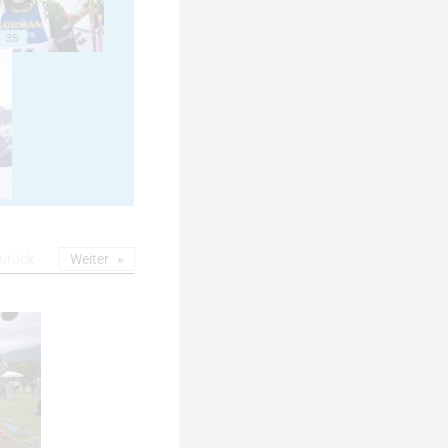
35
urück
Weiter