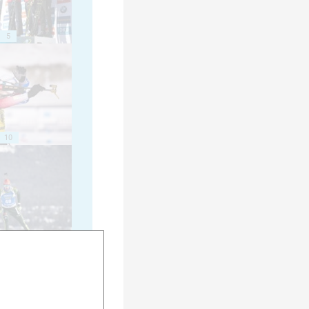
5
10
15