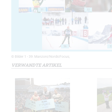
31
32
36
3
© Bilder 1 - 39: Manzoni/NordicFocus;
VERWANDTE ARTIKEL