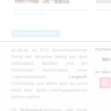
Bildergalerie Biathlonwettkämpfe Blinkfestival
Bildergal
Sandnes (Norwegen)
Schreibe einen Kommentar
Partne
xc-ski.de ist DAS deutschsprachige
Portal mit aktuellen News aus dem
Skilanglauf, Biathlon und der
Nordischen Kombination, einer
xc-ski.
Loipendatenbank,
Langlauf
-
insta
Community und allem was du sonst
noch über deine Lieblingssportarten
wissen solltest.
Ob
Skilanglauf
-Anfänger oder Profi-