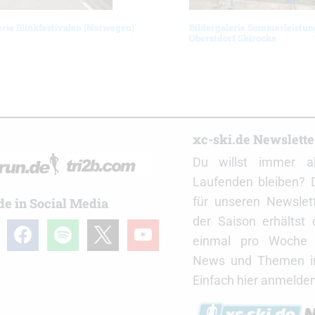
erie Blinkfestivalen (Norwegen)
Bildergalerie Sommerleistun
Oberstdorf Skirocks
r
xc-ski.de Newslett
Du willst immer a
Laufenden bleiben? 
für unseren Newslet
de in Social Media
der Saison erhältst
gram
facebook
spotify
x
youtube
einmal pro Woche d
News und Themen in
Einfach hier anmelden