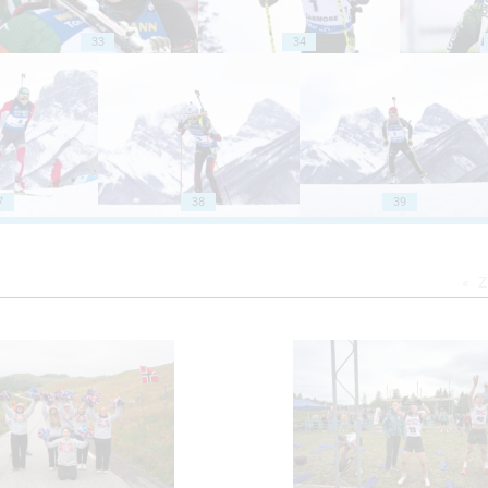
33
34
7
38
39
Z