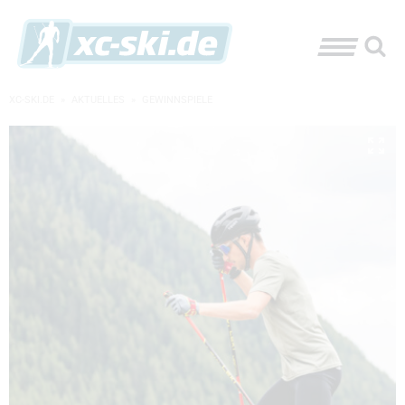
XC-SKI.DE
»
AKTUELLES
»
GEWINNSPIELE