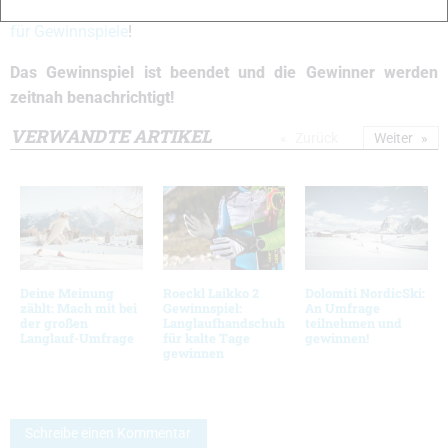
2026! Es gelten unsere
allgemeinen Teilnahmebedingungen
für Gewinnspiele
!
Das Gewinnspiel ist beendet und die Gewinner werden
zeitnah benachrichtigt!
VERWANDTE ARTIKEL
Zurück
Weiter
Deine Meinung
Roeckl Laikko 2
Dolomiti NordicSki:
zählt: Mach mit bei
Gewinnspiel:
An Umfrage
der großen
Langlaufhandschuh
teilnehmen und
Langlauf-Umfrage
für kalte Tage
gewinnen!
gewinnen
Schreibe einen Kommentar