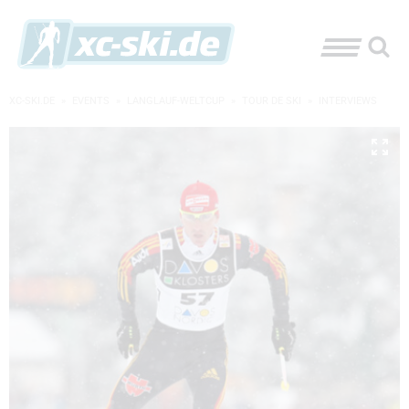
XC-SKI.DE
»
EVENTS
»
LANGLAUF-WELTCUP
»
TOUR DE SKI
»
INTERVIEWS