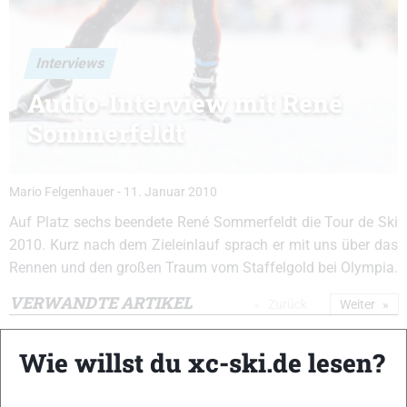
Interviews
Audio-Interview mit René
Sommerfeldt
Mario Felgenhauer
-
11. Januar 2010
Auf Platz sechs beendete René Sommerfeldt die Tour de Ski
2010. Kurz nach dem Zieleinlauf sprach er mit uns über das
Rennen und den großen Traum vom Staffelgold bei Olympia.
VERWANDTE ARTIKEL
Zurück
Weiter
Wie willst du xc-ski.de lesen?