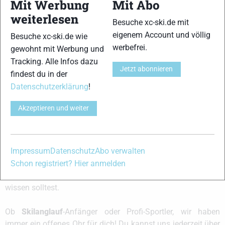
Mit Werbung
Mit Abo
weiterlesen
xc-ski.de
Katharina Hennig
Gimmler / Rydzek:
Besuche xc-ski.de mit
Stammtisch (Folge
Dotzler im
Das sagten unsere
eigenem Account und völlig
Besuche xc-ski.de wie
1) mit DSV
Interview: „Das ist
olympischen
Skilanglauf
irgendwie ein ganz
Bronze-
werbefrei.
gewohnt mit Werbung und
Sportdirektor Peter
spezielles Gefühl“
Gewinnerinnen im
Schlickenrieder
Langlauf zu ihrem
Tracking. Alle Infos dazu
Erfolg
Jetzt abonnieren
findest du in der
Datenschutzerklärung
!
Schreibe einen Kommentar
Akzeptieren und weiter
xc-ski.de ist DAS deutschsprachige Portal mit aktuellen
Impressum
Datenschutz
Abo verwalten
News aus dem Skilanglauf, Biathlon und der Nordischen
Kombination, einer Loipendatenbank,
Langlauf
-Community
Schon registriert? Hier anmelden
und allem was du sonst noch über deine Lieblingssportarten
wissen solltest.
Ob
Skilanglauf
-Anfänger oder Profi-Sportler, wir haben
immer ein offenes Ohr für dich! Du kannst uns jederzeit über