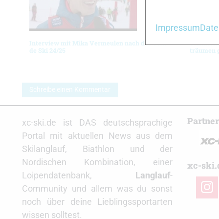
Impressum
Date
Interview mit Mika Vermeulen nach der Tour
Stimmen d
de Ski 24/25
träumen 
Schreibe einen Kommentar
Partne
xc-ski.de ist DAS deutschsprachige
Portal mit aktuellen News aus dem
Skilanglauf, Biathlon und der
Nordischen Kombination, einer
xc-ski.
Loipendatenbank,
Langlauf
-
insta
Community und allem was du sonst
noch über deine Lieblingssportarten
wissen solltest.