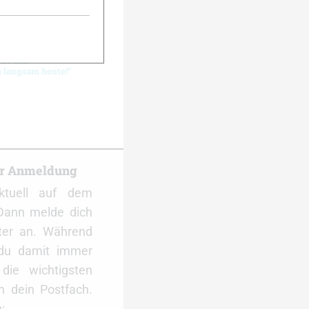
de Ski:
u langsam heute!“
er Anmeldung
ktuell auf dem
Dann melde dich
ter an. Während
 du damit immer
ie wichtigsten
 dein Postfach.
: