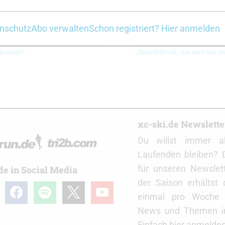
nschutz
Abo verwalten
Schon registriert? Hier anmelden
es Tages: „Das hätte ich nicht zu
Stimmen zum Ende der Tour 
gewagt!“
„Scheißdreck, die sind mir z
r
xc-ski.de Newslett
Du willst immer a
Laufenden bleiben? 
für unseren Newslet
de in Social Media
der Saison erhältst
gram
facebook
spotify
x
youtube
einmal pro Woche d
News und Themen in
Einfach hier anmelden