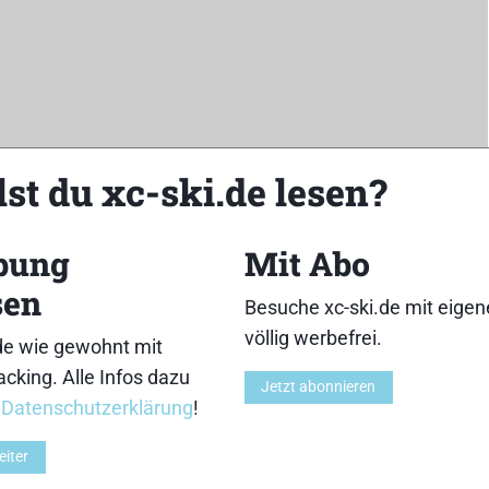
st du xc-ski.de lesen?
bung
Mit Abo
sen
Besuche xc-ski.de mit eige
völlig werbefrei.
Z
de wie gewohnt mit
cking. Alle Infos dazu
Jetzt abonnieren
r
Datenschutzerklärung
!
eiter