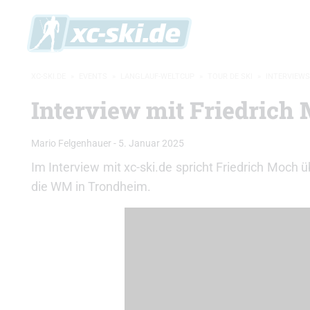
XC-SKI.DE
»
EVENTS
»
LANGLAUF-WELTCUP
»
TOUR DE SKI
»
INTERVIEWS
Interview mit Friedrich 
Mario Felgenhauer
-
5. Januar 2025
Im Interview mit xc-ski.de spricht Friedrich Moch
die WM in Trondheim.