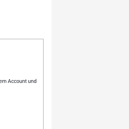
nem Account und
urück
Weiter