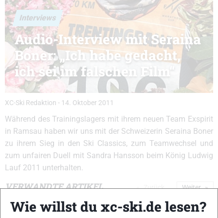
Interviews
Audio-Interview mit Seraina
Boner: „Ich habe gedacht,
ich sei im falschen Film“
XC-Ski Redaktion
-
14. Oktober 2011
Während des Trainingslagers mit ihrem neuen Team Exspirit
in Ramsau haben wir uns mit der Schweizerin Seraina Boner
zu ihrem Sieg in den Ski Classics, zum Teamwechsel und
zum unfairen Duell mit Sandra Hansson beim König Ludwig
Lauf 2011 unterhalten.
VERWANDTE ARTIKEL
Zurück
Weiter
Wie willst du xc-ski.de lesen?