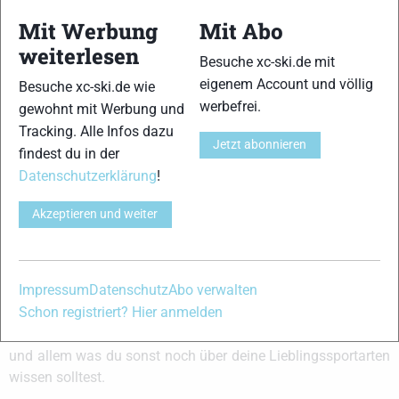
Mit Werbung
Mit Abo
weiterlesen
Besuche xc-ski.de mit
xc-ski.de
Katharina Hennig
Gimmler / Rydzek:
eigenem Account und völlig
Besuche xc-ski.de wie
Stammtisch (Folge
Dotzler im
Das sagten unsere
werbefrei.
gewohnt mit Werbung und
1) mit DSV
Interview: „Das ist
olympischen
Skilanglauf
irgendwie ein ganz
Bronze-
Tracking. Alle Infos dazu
Sportdirektor Peter
spezielles Gefühl“
Gewinnerinnen im
Jetzt abonnieren
Schlickenrieder
Langlauf zu ihrem
findest du in der
Erfolg
Datenschutzerklärung
!
Akzeptieren und weiter
Schreibe einen Kommentar
Impressum
Datenschutz
Abo verwalten
xc-ski.de ist DAS deutschsprachige Portal mit aktuellen
Schon registriert? Hier anmelden
News aus dem Skilanglauf, Biathlon und der Nordischen
Kombination, einer Loipendatenbank,
Langlauf
-Community
und allem was du sonst noch über deine Lieblingssportarten
wissen solltest.