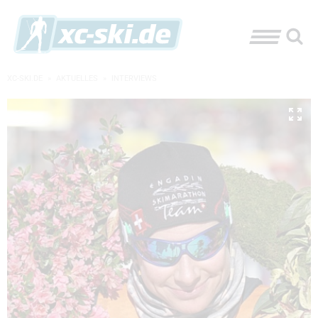
XC-SKI.DE
»
AKTUELLES
»
INTERVIEWS