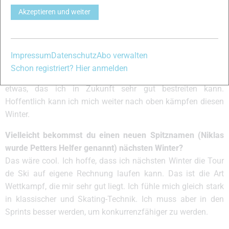
Wie war die erste Tour de Ski für dich?
Akzeptieren und weiter
Sie war sehr aufregend. Ich hatte zuvor an einigen Weltcups
teilgenommen, aber nicht so vielen. Es war cool die Tour zu
bestreiten und ich war stolz, Petter helfen zu können. Ich
Impressum
Datenschutz
Abo verwalten
denke, ich habe meinen Job gut gemacht und darüber
Schon registriert? Hier anmelden
hinaus war ich zweitbester Norweger. Ich denke, die Tour ist
etwas, das ich in Zukunft sehr gut bestreiten kann.
Hoffentlich kann ich mich weiter nach oben kämpfen diesen
Winter.
Vielleicht bekommst du einen neuen Spitznamen (Niklas
wurde Petters Helfer genannt) nächsten Winter?
Das wäre cool. Ich hoffe, dass ich nächsten Winter die Tour
de Ski auf eigene Rechnung laufen kann. Das ist die Art
Wettkampf, die mir sehr gut liegt. Ich fühle mich gleich stark
in klassischer und Skating-Technik. Ich muss aber in den
Sprints besser werden, um konkurrenzfähiger zu werden.