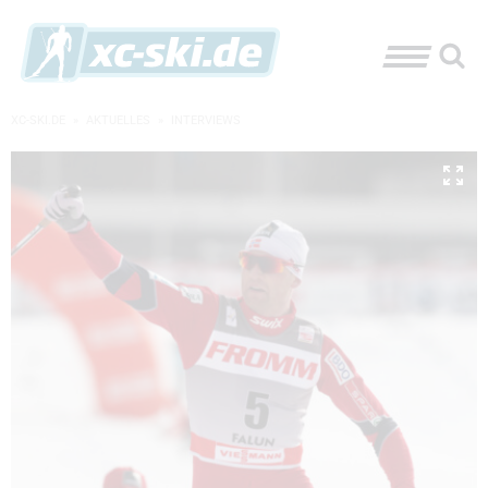
XC-SKI.DE
»
AKTUELLES
»
INTERVIEWS