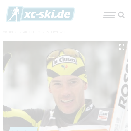
XC-SKI.DE
»
AKTUELLES
»
INTERVIEWS