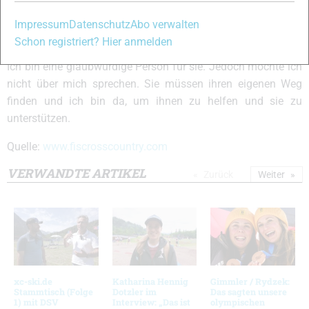
schwerer für dich?
Impressum
Datenschutz
Abo verwalten
Da solltet ihr sie selbst fragen. Auf eine Weise ist es
Schon registriert? Hier anmelden
einfacher, wegen der Erfahrungen die ich gesammelt habe.
Ich bin eine glaubwürdige Person für sie. Jedoch möchte ich
nicht über mich sprechen. Sie müssen ihren eigenen Weg
finden und ich bin da, um ihnen zu helfen und sie zu
unterstützen.
Quelle:
www.fiscrosscountry.com
VERWANDTE ARTIKEL
Zurück
Weiter
xc-ski.de
Katharina Hennig
Gimmler / Rydzek:
Stammtisch (Folge
Dotzler im
Das sagten unsere
1) mit DSV
Interview: „Das ist
olympischen