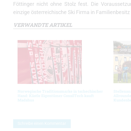
Föttinger nicht ohne Stolz fest. Die Voraussetz
einzige österreichische Ski Firma in Familienbesitz
VERWANDTE ARTIKEL
Norwegische Traditionsmarke in tschechischer
Stellenan
Hand: Kästle Eigentümer ConsilTech kauft
Allrounde
Madshus
Kundenbe
Schreibe einen Kommentar