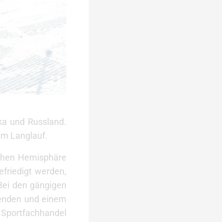
ka und Russland.
im Langlauf.
ichen Hemisphäre
efriedigt werden,
„Bei den gängigen
inenden und einem
Sportfachhandel