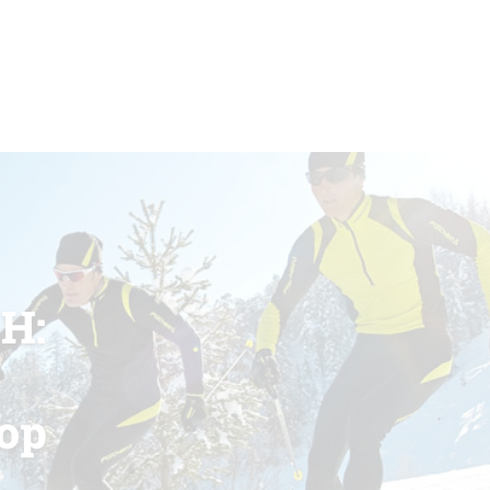
H:
Top