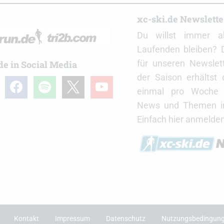
r
xc-ski.de Newslett
Du willst immer a
Laufenden bleiben? 
für unseren Newslet
de in Social Media
der Saison erhältst
gram
facebook
spotify
x
youtube
einmal pro Woche d
News und Themen in
Einfach hier anmelden
Kontakt
Impressum
Datenschutz
Nutzungsbedingun