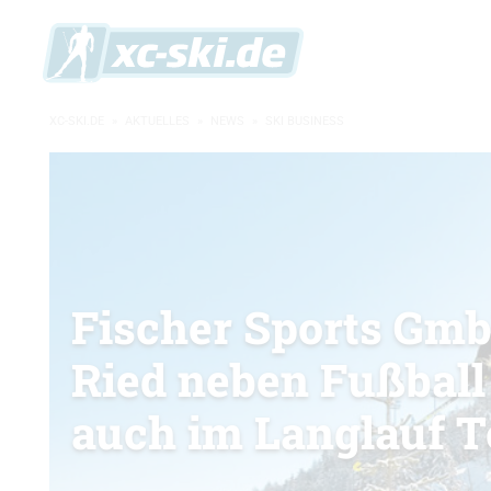
XC-SKI.DE
»
AKTUELLES
»
NEWS
»
SKI BUSINESS
Fischer Sports Gmb
Ried neben Fußball
auch im Langlauf 