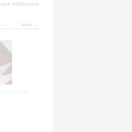
und mittlerweile
urück
Weiter
räzision mit dem