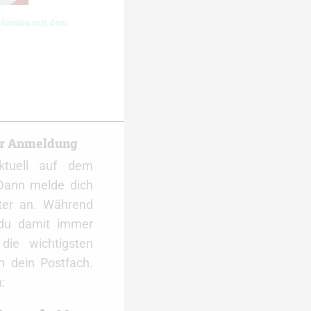
räzision mit dem
er Anmeldung
ktuell auf dem
Dann melde dich
ter an. Während
 du damit immer
ie wichtigsten
 dein Postfach.
: