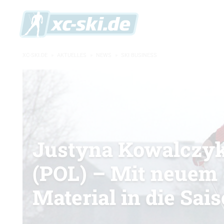
XC-SKI.DE
»
AKTUELLES
»
NEWS
»
SKI BUSINESS
Justyna Kowalczy
(POL) – Mit neuem
Material in die Sai