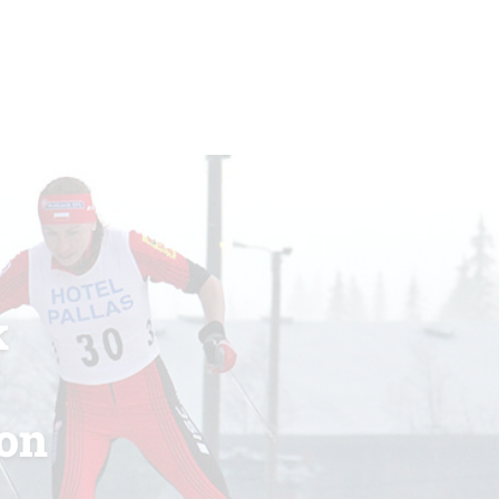
k
son