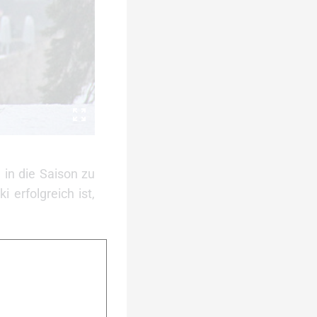
in die Saison zu
 erfolgreich ist,
nistin aus Polen
ie sie bei ihren
te. Auch der RCS