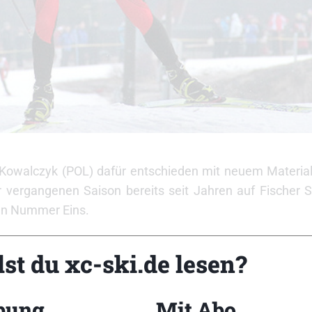
Kowalczyk (POL) dafür entschieden mit neuem Material 
ergangenen Saison bereits seit Jahren auf Fischer Ski
hen Nummer Eins.
i- und Schuhmarke im Weltcup – das hat die Perfektio
st du xc-ski.de lesen?
RCS Carbonlite Classic Schuh hervorragend zurecht, w
ngenen Wochenende in Muonio (FIN) unter Beweis stell
, ihrem kraftvollen Laufstil sehr entgegen.
bung
Mit Abo