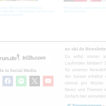
zeige: SRB sucht technischen
Wenn Details entscheiden: P
r Skiroller – Produktion, Service und
BOA Fit System
ratung (m/w/d)
r
xc-ski.de Newslett
Du willst immer a
Laufenden bleiben? 
für unseren Newslet
de in Social Media
der Saison erhältst
gram
facebook
spotify
x
youtube
einmal pro Woche d
News und Themen in
Einfach hier anmelden