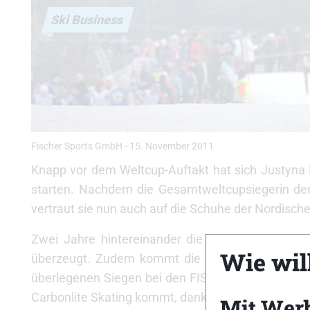
Ski Business
Fischer Sports GmbH
-
15. November 2011
Knapp vor dem Weltcup-Auftakt hat sich Justyna 
starten. Nachdem die Gesamtweltcupsiegerin der v
vertraut sie nun auch auf die Schuhe der Nordisc
Zwei Jahre hintereinander die erfolgreichste Sk
Wie will
überzeugt. Zudem kommt die 28-Jährige mit den 
überlegenen Siegen bei den FIS-Rennen am verga
Carbonlite Skating kommt, dank der WC Carbon Cuff
Mit Wer