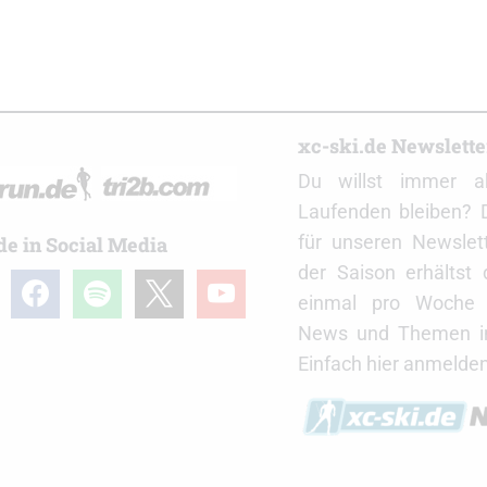
r
xc-ski.de Newslett
Du willst immer a
Laufenden bleiben? 
für unseren Newslet
de in Social Media
der Saison erhältst
gram
facebook
spotify
x
youtube
einmal pro Woche d
News und Themen in
Einfach hier anmelden