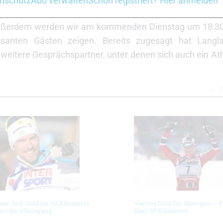
nschutz
Abo verwalten
Schon registriert? Hier anmelden
und Änderungen. Wir berichten von vor Ort und versor
Außerdem werden wir am kommenden Dienstag um 18:30 U
ssanten Gästen zeigen. Bereits zugesagt hat Langla
eitere Gesprächspartner, unter denen sich auch ein Athl
Z
son holt Gold im 50 Kilometer
Viertes Gold für Bjoergen – F
rt im Alleingang
über 30 Kilometer