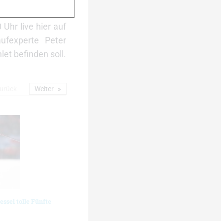
gen euch mit den
hr live hier auf
ufexperte Peter
et befinden soll.
urück
Weiter
essel tolle Fünfte