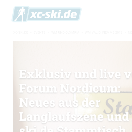
XC-SKI.DE
»
EVENTS
»
WM UND OLYMPIA
»
WM VAL DI FIEMME 2013
»
N
Exklusiv und live 
Forum Nordicum:
Neues aus der
Langlaufszene und
ski.de Stammtisch