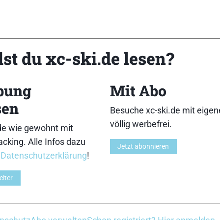
st du xc-ski.de lesen?
bung
Mit Abo
sen
Besuche xc-ski.de mit eige
völlig werbefrei.
de wie gewohnt mit
cking. Alle Infos dazu
Jetzt abonnieren
r
Datenschutzerklärung
!
eiter
e
en unter anderem die FIS, diverse Weltcup-Veransta