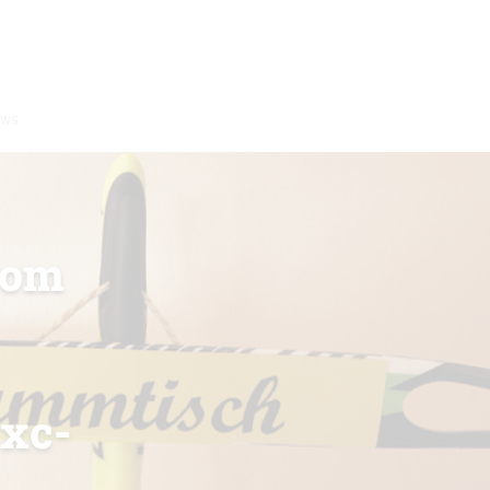
EWS
vom
 xc-