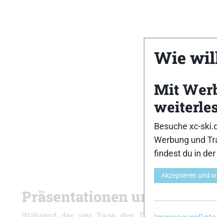
Wie will
Mit Wer
weiterle
Besuche xc-ski.
Werbung und Tra
findest du in de
Akzeptieren und w
Präsentationen und Vorträg
Während der vier Tage des Treffens präsentier