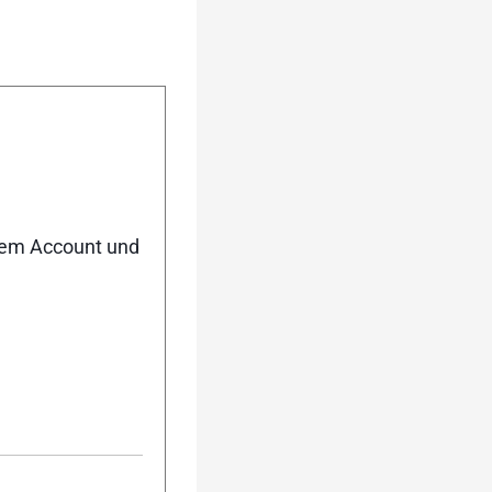
nem Account und
lter und der WM-