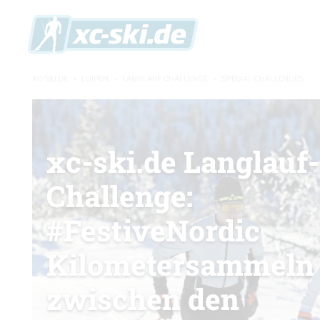
XC-SKI.DE
»
LOIPEN
»
LANGLAUF CHALLENGE
»
SPECIAL-CHALLENGES
xc-ski.de Langlauf-
Challenge:
#FestiveNordic
Kilometersammeln
zwischen den