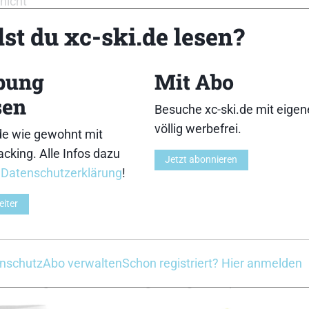
nicht
es gesamten Teilnahmezeitraums
ergänzen
und euer Erge
st du xc-ski.de lesen?
e
Loipenregeln
sind unbedingt einzuhalten!
bung
Mit Abo
te:
sen
Besuche xc-ski.de mit eige
völlig werbefrei.
de wie gewohnt mit
cking. Alle Infos dazu
Jetzt abonnieren
r
Datenschutzerklärung
!
e unserer Partner Fischer Sports und Löffler Sportswear
eiter
ve Bindung
Underpants
nschutz
Abo verwalten
Schon registriert? Hier anmelden
anstex Light und transtex Light Long Underpants