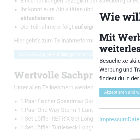
Einschränkungen bezüglich der Strecken gibt es 
Ihr könnt eure Aktivitäten übrigens während d
Wie will
aktualisieren
Die Teilnahme erfolgt
auf eigene Gefahr
und di
Mit Wer
Hier geht’s zum Teilnahmeformular und zur Ranglis
weiterle
xc-ski.de Langlauf-Challenge 2024/2025
Besuche xc-ski.
Werbung und Tra
Wertvolle Sachpreise
findest du in de
Unter allen Teilnehmern werden wertvolle Sachpreis
Akzeptieren und w
1 Paar Fischer Speedmax Skate Plus Ski inklusi
1 Paar One Way Storm 1 Langlaufstöcke
1 Set Löffler RETR’X Set Longsleeve und Long 
Impressum
Date
1 Set Löffler Turtleneck Longsleeve AIRVENT tr