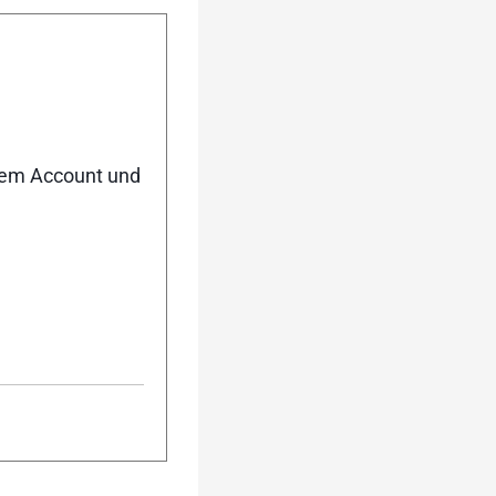
bnis
nem Account und
 verlost: