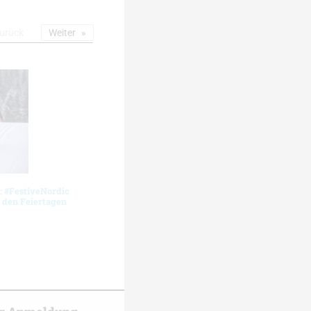
urück
Weiter
: #FestiveNordic
den Feiertagen