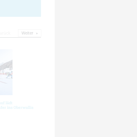
urück
Weiter
uf lädt
er ins Oberwallis