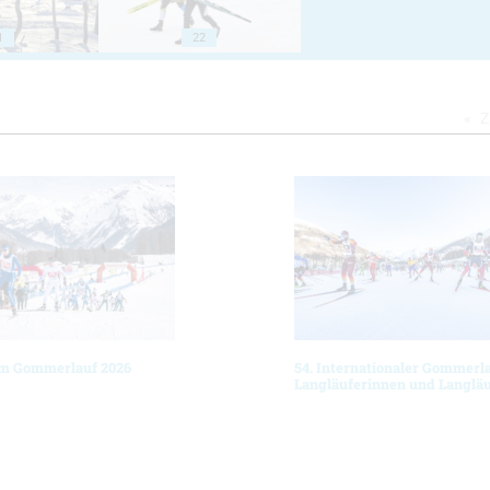
1
22
Z
am Gommerlauf 2026
54. Internationaler Gommerla
Langläuferinnen und Langläuf