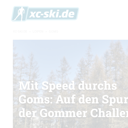
XC-SKI.DE
»
LOIPEN
»
GOMS
Mit Speed durchs
Goms: Auf den Spu
der Gommer Challe