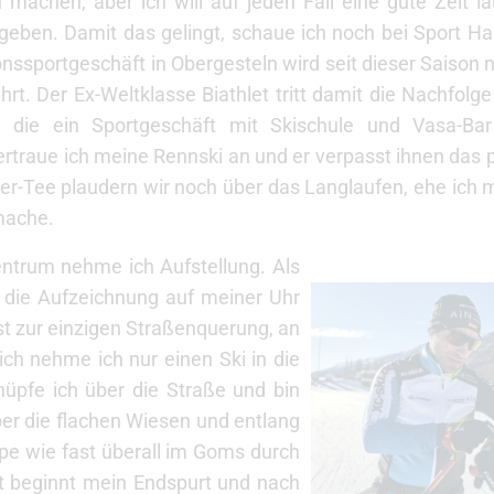
machen, aber ich will auf jeden Fall eine gute Zeit l
 geben. Damit das gelingt, schaue ich noch bei Sport Hal
onssportgeschäft in Obergesteln wird seit dieser Saison
rt. Der Ex-Weltklasse Biathlet tritt damit die Nachfolge
, die ein Sportgeschäft mit Skischule und Vasa-Bar
rtraue ich meine Rennski an und er verpasst ihnen das
er-Tee plaudern wir noch über das Langlaufen, ehe ich
mache.
ntrum nehme ich Aufstellung. Als
h die Aufzeichnung auf meiner Uhr
st zur einzigen Straßenquerung, an
ich nehme ich nur einen Ski in die
üpfe ich über die Straße und bin
über die flachen Wiesen und entlang
ipe wie fast überall im Goms durch
t beginnt mein Endspurt und nach