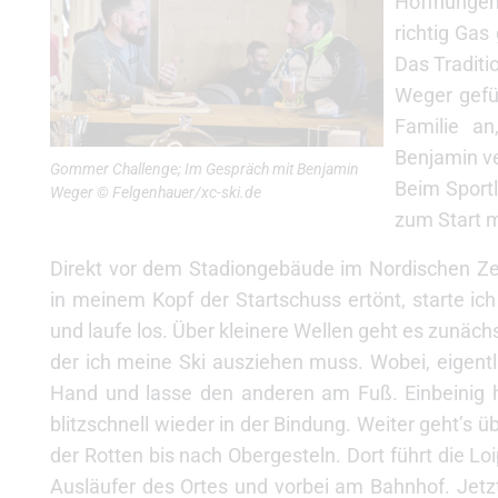
Hoffnungen 
richtig Gas
Das Traditi
Weger gefüh
Familie an
Benjamin ve
Gommer Challenge; Im Gespräch mit Benjamin
Beim Sportl
Weger © Felgenhauer/xc-ski.de
zum Start 
Direkt vor dem Stadiongebäude im Nordischen Ze
in meinem Kopf der Startschuss ertönt, starte ic
und laufe los. Über kleinere Wellen geht es zunäch
der ich meine Ski ausziehen muss. Wobei, eigentl
Hand und lasse den anderen am Fuß. Einbeinig h
blitzschnell wieder in der Bindung. Weiter geht’s 
der Rotten bis nach Obergesteln. Dort führt die Lo
Ausläufer des Ortes und vorbei am Bahnhof. Jetz