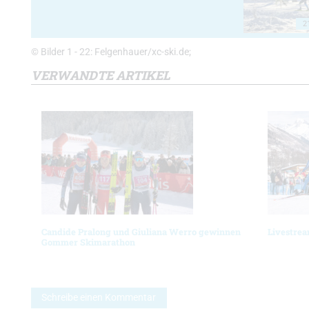
2
© Bilder 1 - 22: Felgenhauer/xc-ski.de;
VERWANDTE ARTIKEL
Candide Pralong und Giuliana Werro gewinnen
Livestre
Gommer Skimarathon
Schreibe einen Kommentar