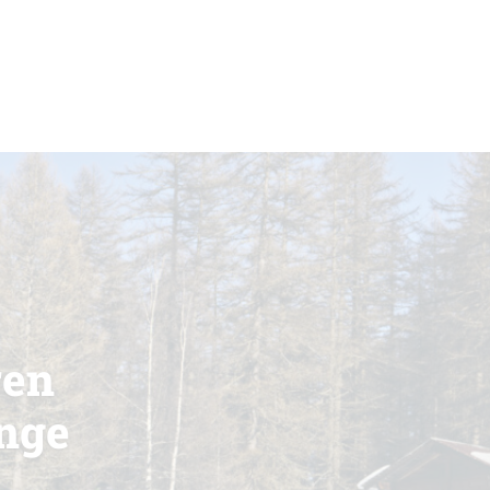
ren
nge