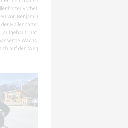
aufen und mal so
lenbarter vorbei.
 neu von Benjamin
 der Hallenbarter
 aufgebaut hat.
 passende Wachs.
 mich auf den Weg