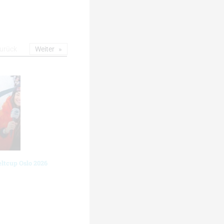
urück
Weiter
ltcup Oslo 2026