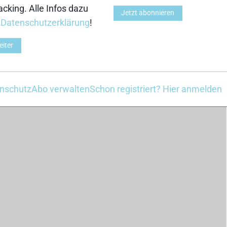
cking. Alle Infos dazu
Jetzt abonnieren
r
Datenschutzerklärung
!
IS Cross-Country World Cup (@fiscrosscountry)
eiter
nschutz
Abo verwalten
Schon registriert? Hier anmelden