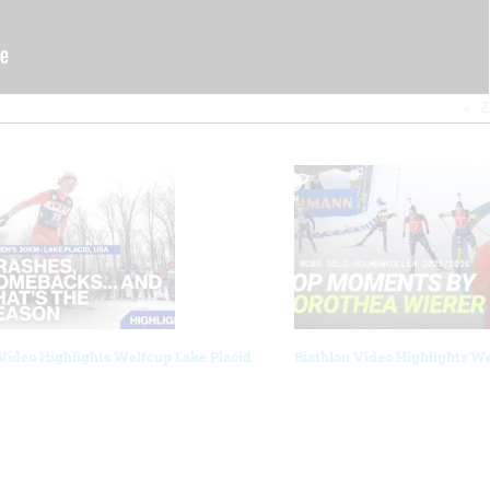
Z
Video Highlights Weltcup Lake Placid
Biathlon Video Highlights We