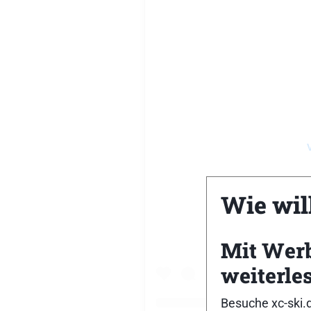
Wie will
Mit Wer
weiterle
Besuche xc-ski.