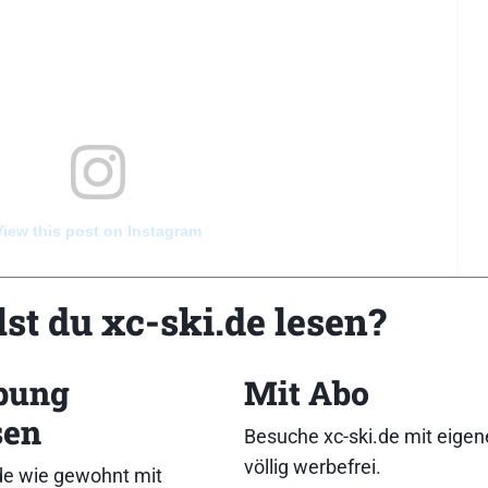
View this post on Instagram
st du xc-ski.de lesen?
bung
Mit Abo
sen
Besuche xc-ski.de mit eige
völlig werbefrei.
de wie gewohnt mit