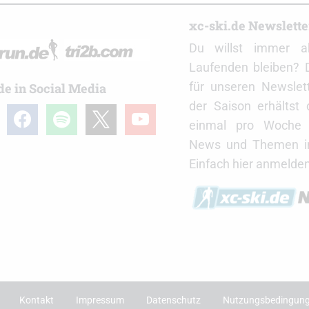
r
xc-ski.de Newslett
Du willst immer a
Laufenden bleiben? 
für unseren Newslet
de in Social Media
der Saison erhältst
gram
facebook
spotify
x
youtube
einmal pro Woche d
News und Themen in
Einfach hier anmelden
Kontakt
Impressum
Datenschutz
Nutzungsbedingun