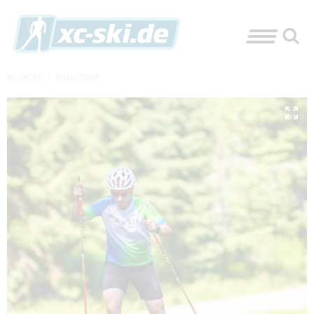
XC-SKI.DE
»
CHALLENGE