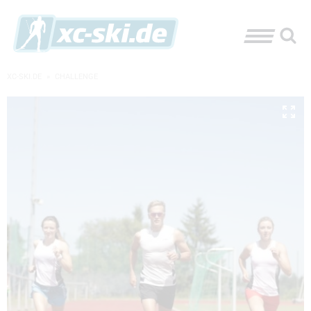
XC-SKI.DE
»
CHALLENGE