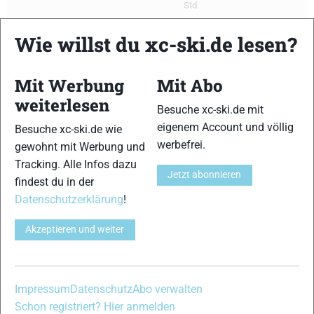
Std.
00:19:57.0
Wie willst du xc-ski.de lesen?
Claudia Hahn
Std.
17
🇩🇪
Ski-Club Kottmar
+ 00:10:12.0
Mit Werbung
Mit Abo
Std.
weiterlesen
Besuche xc-ski.de mit
Rangliste Männer
eigenem Account und völlig
Besuche xc-ski.de wie
werbefrei.
gewohnt mit Werbung und
Rang
Name
Leistung
Aktivität
Tracking. Alle Infos dazu
Jetzt abonnieren
findest du in der
00:08:54.0
Florian Notz
Std.
Datenschutzerklärung
!
1
🇩🇪
SZ Römerstein
+ 00:00:00.0
Akzeptieren und weiter
Std.
00:08:57.0
Lucas Boegl
Std.
2
Impressum
Datenschutz
Abo verwalten
🇩🇪
SC Gaißach
+ 00:00:03.0
Schon registriert? Hier anmelden
Std.