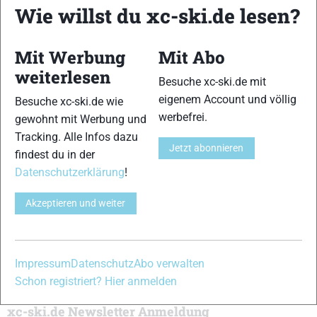
Wie willst du xc-ski.de lesen?
Kombination, einer Loipendatenbank,
Langlauf
-Community
und allem was du sonst noch über deine Lieblingssportarten
wissen solltest.
Mit Werbung
Mit Abo
weiterlesen
Besuche xc-ski.de mit
Ob
Skilanglauf
-Anfänger oder Profi-Sportler, wir haben
immer ein offenes Ohr für dich! Du kannst uns jederzeit über
eigenem Account und völlig
Besuche xc-ski.de wie
das
Kontaktformular
erreichen.
werbefrei.
gewohnt mit Werbung und
Tracking. Alle Infos dazu
Jetzt abonnieren
findest du in der
Partner
Datenschutzerklärung
!
Akzeptieren und weiter
xc-ski.de in Social Media
instagram
facebook
spotify
x
youtube
Impressum
Datenschutz
Abo verwalten
Schon registriert? Hier anmelden
xc-ski.de Newsletter Anmeldung