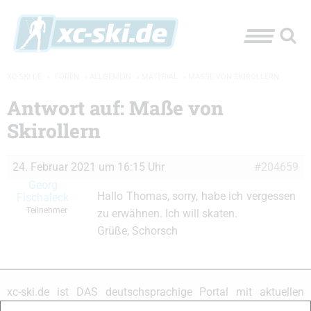
XC-SKI.DE
»
FOREN
»
ALLGEMEIN
»
MATERIAL
»
MASSE VON SKIROLLERN
Antwort auf: Maße von
Skirollern
24. Februar 2021 um 16:15 Uhr
#204659
Georg
Hallo Thomas, sorry, habe ich vergessen
Fischaleck
Teilnehmer
zu erwähnen. Ich will skaten.
Grüße, Schorsch
xc-ski.de ist DAS deutschsprachige Portal mit aktuellen
News aus dem Skilanglauf, Biathlon und der Nordischen