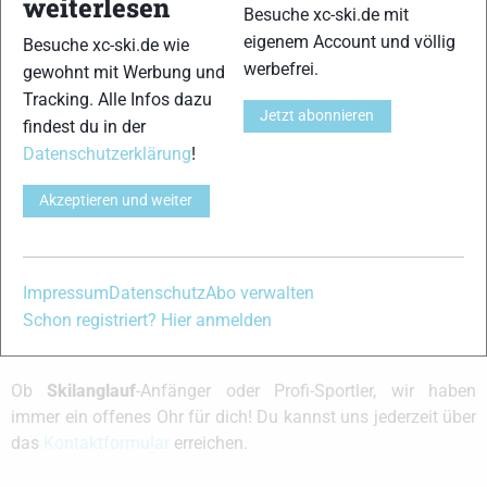
weiterlesen
Stockschlaufen für eine Runde?
Besuche xc-ski.de mit
eigenem Account und völlig
Besuche xc-ski.de wie
Grüße
werbefrei.
gewohnt mit Werbung und
Thomas
Tracking. Alle Infos dazu
Jetzt abonnieren
findest du in der
Diese Antwort wurde vor 4 Jahren, 5 Monaten von
Thomas Oestreich
geändert.
Datenschutzerklärung
!
Akzeptieren und weiter
xc-ski.de ist DAS deutschsprachige Portal mit aktuellen
News aus dem Skilanglauf, Biathlon und der Nordischen
Kombination, einer Loipendatenbank,
Langlauf
-Community
Impressum
Datenschutz
Abo verwalten
und allem was du sonst noch über deine Lieblingssportarten
Schon registriert? Hier anmelden
wissen solltest.
Ob
Skilanglauf
-Anfänger oder Profi-Sportler, wir haben
immer ein offenes Ohr für dich! Du kannst uns jederzeit über
das
Kontaktformular
erreichen.