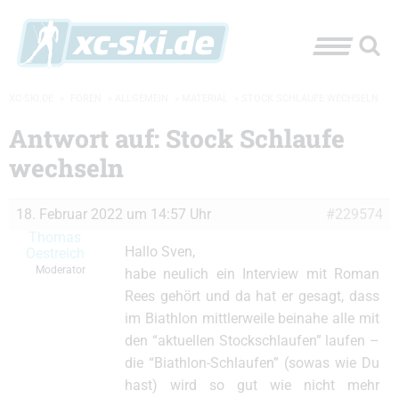
XC-SKI.DE
»
FOREN
»
ALLGEMEIN
»
MATERIAL
»
STOCK SCHLAUFE WECHSELN
Antwort auf: Stock Schlaufe
wechseln
18. Februar 2022 um 14:57 Uhr
#229574
Thomas
Hallo Sven,
Oestreich
Moderator
habe neulich ein Interview mit Roman
Rees gehört und da hat er gesagt, dass
im Biathlon mittlerweile beinahe alle mit
den “aktuellen Stockschlaufen” laufen –
die “Biathlon-Schlaufen” (sowas wie Du
hast) wird so gut wie nicht mehr