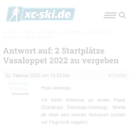
XC-SKI.DE
»
FOREN
»
ALLGEMEIN
»
SUCHE/BIETE
»
2 STARTPLÄTZE
VASALOPPET 2022 ZU VERGEBEN
Antwort auf: 2 Startplätze
Vasaloppet 2022 zu vergeben
22. Februar 2022 um 10:25 Uhr
#229886
Wolfgang
Hallo Andreas,
Schwarz
Teilnehmer
Ich hätte Interesse an einem Paket
(Startplatz Dienstag+Sonntag). Werde
eh oben sein zwecks Natvasan (sofern
vor Flug noch negativ).