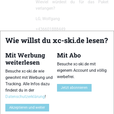
Wieviel würdest du für das Paket
verlangen?
LG, Wolfgang
+436601888449
Wie willst du xc-ski.de lesen?
Mit Werbung
Mit Abo
weiterlesen
xc-ski.de ist DAS deutschsprachige Portal mit aktuellen
Besuche xc-ski.de mit
News aus dem Skilanglauf, Biathlon und der Nordischen
eigenem Account und völlig
Besuche xc-ski.de wie
Kombination, einer Loipendatenbank,
Langlauf
-Community
werbefrei.
gewohnt mit Werbung und
und allem was du sonst noch über deine Lieblingssportarten
Tracking. Alle Infos dazu
wissen solltest.
Jetzt abonnieren
findest du in der
Datenschutzerklärung
!
Ob
Skilanglauf
-Anfänger oder Profi-Sportler, wir haben
immer ein offenes Ohr für dich! Du kannst uns jederzeit über
Akzeptieren und weiter
das
Kontaktformular
erreichen.