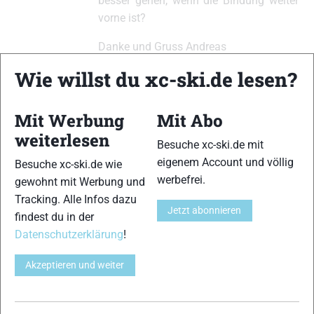
besser gehen, wenn die Bindung weiter
vorne ist?
Danke und Gruss Andreas
Wie willst du xc-ski.de lesen?
xc-ski.de ist DAS deutschsprachige Portal mit aktuellen
Mit Werbung
Mit Abo
News aus dem Skilanglauf, Biathlon und der Nordischen
weiterlesen
Kombination, einer Loipendatenbank,
Langlauf
-Community
Besuche xc-ski.de mit
und allem was du sonst noch über deine Lieblingssportarten
eigenem Account und völlig
Besuche xc-ski.de wie
wissen solltest.
werbefrei.
gewohnt mit Werbung und
Tracking. Alle Infos dazu
Ob
Skilanglauf
-Anfänger oder Profi-Sportler, wir haben
Jetzt abonnieren
findest du in der
immer ein offenes Ohr für dich! Du kannst uns jederzeit über
Datenschutzerklärung
!
das
Kontaktformular
erreichen.
Akzeptieren und weiter
Partner