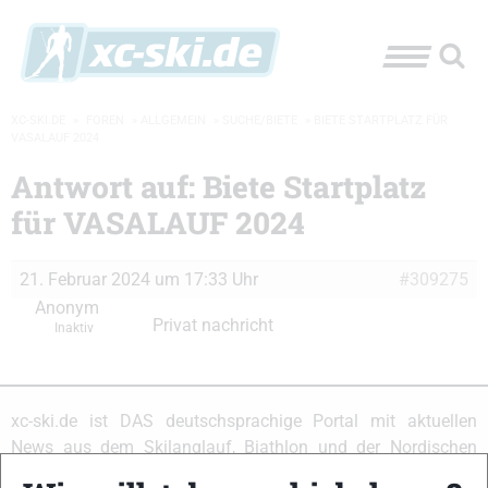
XC-SKI.DE
»
FOREN
»
ALLGEMEIN
»
SUCHE/BIETE
»
BIETE STARTPLATZ FÜR
VASALAUF 2024
Antwort auf: Biete Startplatz
für VASALAUF 2024
21. Februar 2024 um 17:33 Uhr
#309275
Anonym
Privat nachricht
Inaktiv
xc-ski.de ist DAS deutschsprachige Portal mit aktuellen
News aus dem Skilanglauf, Biathlon und der Nordischen
Kombination, einer Loipendatenbank,
Langlauf
-Community