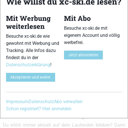
Wie willst du xc-ski.de lesen?
und allem was du sonst noch über deine Lieblingssportarten
wissen solltest.
Mit Werbung
Mit Abo
Ob
Skilanglauf
-Anfänger oder Profi-Sportler, wir haben
weiterlesen
Besuche xc-ski.de mit
immer ein offenes Ohr für dich! Du kannst uns jederzeit über
eigenem Account und völlig
Besuche xc-ski.de wie
das
Kontaktformular
erreichen.
werbefrei.
gewohnt mit Werbung und
Tracking. Alle Infos dazu
Partner
Jetzt abonnieren
findest du in der
Datenschutzerklärung
!
Akzeptieren und weiter
xc-ski.de in Social Media
instagram
facebook
spotify
x
youtube
Impressum
Datenschutz
Abo verwalten
Schon registriert? Hier anmelden
xc-ski.de Newsletter Anmeldung
Du willst immer aktuell auf dem Laufenden bleiben? Dann