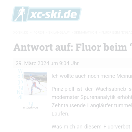
XC-SKI.DE
»
FOREN
»
SKILANGLAUF
»
SKIMARATHON
»
FLUOR BEIM “ENGAD
Antwort auf: Fluor beim
29. März 2024 um 9:04 Uhr
W
Ich wollte auch noch meine Meinu
olf
ga
ng
Prinzipiell ist der Wachsabrieb
Nu
modernster Spurenanalytik erhöht
di
ng
Zehntausende Langläufer tummeln
Teilnehmer
Laufen.
Was mich an diesem Fluorverbot vo