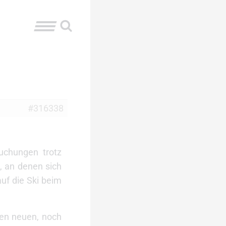
#316338
suchungen trotz
, an denen sich
uf die Ski beim
den neuen, noch