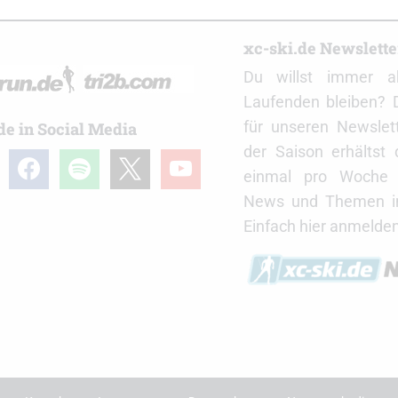
r
xc-ski.de Newslett
Du willst immer a
Laufenden bleiben? 
für unseren Newslet
de in Social Media
der Saison erhältst
gram
facebook
spotify
x
youtube
einmal pro Woche d
News und Themen in
Einfach hier anmelden