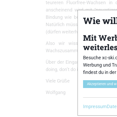
teureren Fluorfree-Wachsen in
anscheinend wird mit “neuartigen
Bindung wie bei den Fluorwachse
Wie will
Natürlich müssen diese Additive 
(dürfen weiterhin produziert, ver
Mit Wer
Also wir wissen nicht, ob der
weiterle
Wachszusammensetzungen nicht ve
Besuche xc-ski.
Über der Eingangstür des Chemiel
Werbung und Tra
doing, don’t do it!
findest du in de
Viele Grüße
Akzeptieren und w
Wolfgang
Impressum
Date