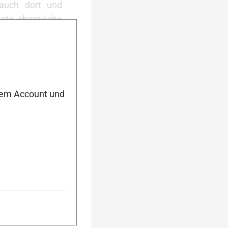
 auch dort und
feste chemische
her höher sein.
rwachse ja auch
er werden ihre
nem Account und
ow what you are