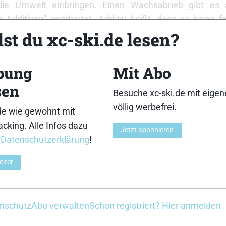
 die Umwelt einbringen. Einen Wachsabrieb gibt es
 Additiven” gearbeitet. Additiv heißt, dass es keine 
n mehr gibt, die Abgabe an den Schnee sollte also e
st du xc-ski.de lesen?
die Reach-Verordung der EU erfüllen, aber das tun Fluo
kauft und verwendet werden).
bung
Mit Abo
 Ersatz für die Umwelt besser ist, die Herstell
sen
Besuche xc-ski.de mit eige
röffentlichen (Betriebsgeheimnis).
völlig werbefrei.
de wie gewohnt mit
abors an unserer Uni stand ein Schild: If you don’t kn
cking. Alle Infos dazu
Jetzt abonnieren
r
Datenschutzerklärung
!
eiter
nschutz
Abo verwalten
Schon registriert? Hier anmelden