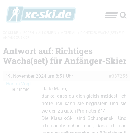
XC-SKI.DE
»
FOREN
»
ALLGEMEIN
»
MATERIAL
»
RICHTIGES WACHS(SET) FÜR
ANFÄNGER-SKIER
Antwort auf: Richtiges
Wachs(set) für Anfänger-Skier
19. November 2024 um 8:51 Uhr
#337255
Hanna Vogt
Hallo Mario,
Teilnehmer
danke, dass du dich gleich meldest! Ich
hoffe, ich kann sie begeistern und sie
werden zu guten Promotern!😬
Die Klassik-Ski sind Schuppenski. Und
ich dachte schon eher, dass ich das