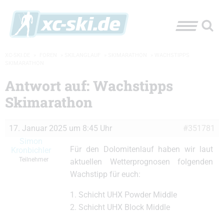
XC-SKI.DE
»
FOREN
»
SKILANGLAUF
»
SKIMARATHON
»
WACHSTIPPS
SKIMARATHON
Antwort auf: Wachstipps
Skimarathon
17. Januar 2025 um 8:45 Uhr
#351781
Simon
Für den Dolomitenlauf haben wir laut
Kronbichler
Teilnehmer
aktuellen Wetterprognosen folgenden
Wachstipp für euch:
1. Schicht UHX Powder Middle
2. Schicht UHX Block Middle