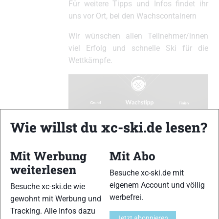
Für weitere Tipps und Infos findet ihr
uns vor Ort, bei den Wachscontainern
Wir wünschen allen Teilnehmer/innen
viel Erfolg und schnelle Ski für die
Wettkämpfe.
Wie willst du xc-ski.de lesen?
Mit Werbung
Mit Abo
weiterlesen
Diese Antwort wurde vor 1 Jahr, 6 Monaten von
Simon
Besuche xc-ski.de mit
Kronbichler
geändert.
eigenem Account und völlig
Besuche xc-ski.de wie
werbefrei.
gewohnt mit Werbung und
Tracking. Alle Infos dazu
xc-ski.de ist DAS deutschsprachige Portal mit aktuellen
Jetzt abonnieren