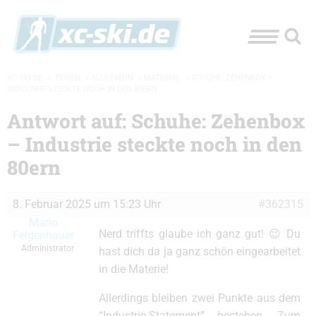
XC-SKI.DE
»
FOREN
»
ALLGEMEIN
»
MATERIAL
»
SCHUHE: ZEHENBOX –
INDUSTRIE STECKTE NOCH IN DEN 80ERN
Antwort auf: Schuhe: Zehenbox
– Industrie steckte noch in den
80ern
8. Februar 2025 um 15:23 Uhr
#362315
Mario
Nerd triffts glaube ich ganz gut! 😉 Du
Felgenhauer
Administrator
hast dich da ja ganz schön eingearbeitet
in die Materie!
Allerdings bleiben zwei Punkte aus dem
“Industrie-Statement” bestehen. Zum