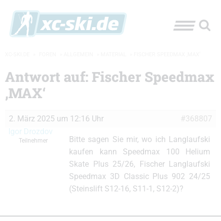
XC-SKI.DE
»
FOREN
»
ALLGEMEIN
»
MATERIAL
»
FISCHER SPEEDMAX ,MAX‘
Antwort auf: Fischer Speedmax
,MAX‘
2. März 2025 um 12:16 Uhr
#368807
Igor Drozdov
Bitte sagen Sie mir, wo ich Langlaufski
Teilnehmer
kaufen kann Speedmax 100 Helium
Skate Plus 25/26, Fischer Langlaufski
Speedmax 3D Classic Plus 902 24/25
(Steinslift S12-16, S11-1, S12-2)?