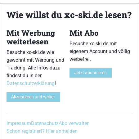
xc-ski.de ist DAS deutschsprachige Portal mit aktuellen
Wie willst du xc-ski.de lesen?
News aus dem Skilanglauf, Biathlon und der Nordischen
Kombination, einer Loipendatenbank,
Langlauf
-Community
und allem was du sonst noch über deine Lieblingssportarten
Mit Werbung
Mit Abo
wissen solltest.
weiterlesen
Besuche xc-ski.de mit
eigenem Account und völlig
Ob
Skilanglauf
-Anfänger oder Profi-Sportler, wir haben
Besuche xc-ski.de wie
immer ein offenes Ohr für dich! Du kannst uns jederzeit über
werbefrei.
gewohnt mit Werbung und
das
Kontaktformular
erreichen.
Tracking. Alle Infos dazu
Jetzt abonnieren
findest du in der
Datenschutzerklärung
!
Partner
Akzeptieren und weiter
xc-ski.de in Social Media
Impressum
Datenschutz
Abo verwalten
instagram
facebook
spotify
x
youtube
Schon registriert? Hier anmelden