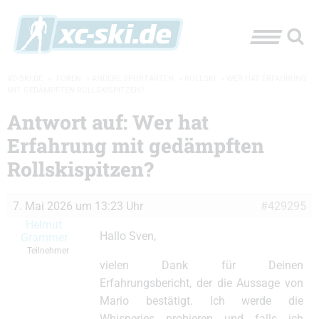
XC-SKI.DE
»
FOREN
»
ANDERE SPORTARTEN
»
ROLLSKI
»
WER HAT ERFAHRUNG
MIT GEDÄMPFTEN ROLLSKISPITZEN?
Antwort auf: Wer hat
Erfahrung mit gedämpften
Rollskispitzen?
7. Mai 2026 um 13:23 Uhr
#429295
Helmut
Hallo Sven,
Grammer
Teilnehmer
vielen Dank für Deinen
Erfahrungsbericht, der die Aussage von
Mario bestätigt. Ich werde die
Whisperies probieren und falls ich