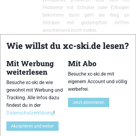
Probleme mit Schulter oder Ellbogen
bekomme dann geht der Weg an
Stöcken mit gedämpften Griffen
anscheinend nicht vorbei.
Grüße Helmut
Wie willst du xc-ski.de lesen?
Mit Werbung
Mit Abo
xc-ski.de ist DAS deutschsprachige Portal mit aktuellen
weiterlesen
Besuche xc-ski.de mit
News aus dem Skilanglauf, Biathlon und der Nordischen
eigenem Account und völlig
Besuche xc-ski.de wie
Kombination, einer Loipendatenbank,
Langlauf
-Community
werbefrei.
gewohnt mit Werbung und
und allem was du sonst noch über deine Lieblingssportarten
Tracking. Alle Infos dazu
wissen solltest.
Jetzt abonnieren
findest du in der
Datenschutzerklärung
!
Ob
Skilanglauf
-Anfänger oder Profi-Sportler, wir haben
immer ein offenes Ohr für dich! Du kannst uns jederzeit über
Akzeptieren und weiter
das
Kontaktformular
erreichen.