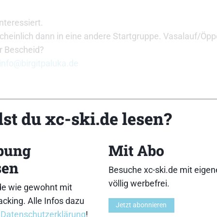
nteressiert.
cheinlich dann in eine andere Startgruppe. Vasalauf/Öpp
er Bescheid?
info@birgitpaluka.de
st du xc-ski.de lesen?
bung
Mit Abo
sen
Besuche xc-ski.de mit eige
völlig werbefrei.
de wie gewohnt mit
Dank 🙂
cking. Alle Infos dazu
Jetzt abonnieren
r
Datenschutzerklärung
!