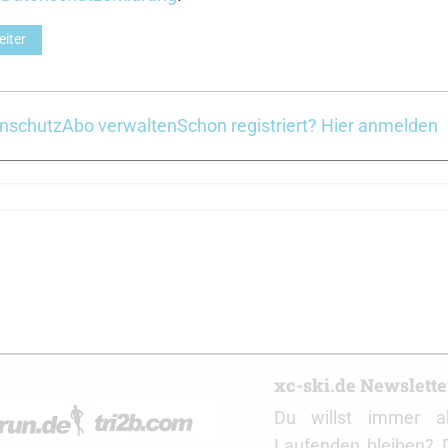
eiter
nschutz
Abo verwalten
Schon registriert? Hier anmelden
r
xc-ski.de Newslett
Du willst immer a
Laufenden bleiben? 