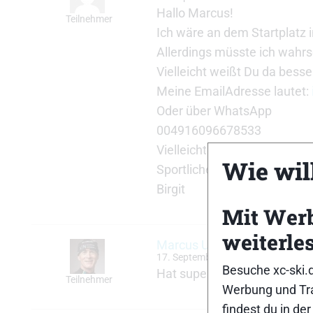
Hallo Marcus!
Teilnehmer
Ich wäre an dem Startplatz i
Allerdings müsste ich wahrs
Vielleicht weißt Du da bess
Meine EmailAdresse lautet:
Oder über WhatsApp
004916096678533
Vielleicht klappt s ja!?
Wie will
Sportlichen Gruß
Birgit
Mit Wer
weiterle
Marcus Utecht
17. September 2020 um 17:48 Uhr
Besuche xc-ski.
Hat super geklappt. Vielen 
Teilnehmer
Werbung und Tra
findest du in de