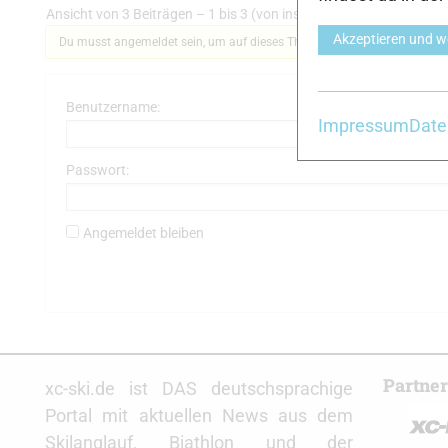
Ansicht von 3 Beiträgen – 1 bis 3 (von insgesamt 3)
Akzeptieren und w
Du musst angemeldet sein, um auf dieses Thema antworten zu können.
Benutzername:
Impressum
Date
Passwort:
Angemeldet bleiben
Partne
xc-ski.de ist DAS deutschsprachige
Portal mit aktuellen News aus dem
Skilanglauf, Biathlon und der