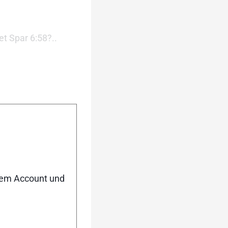
et Spar 6:58?..
nem Account und
#163599