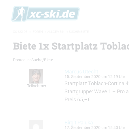
XC-SKI.DE
»
FOREN
»
ALLGEMEIN
»
SUCHE/BIETE
Biete 1x Startplatz Tobl
Posted in:
Suche/Biete
Marcus Utecht
15. September 2020 um 12:19 Uhr
Startplatz Toblach-Cortina
Teilnehmer
Startgruppe: Wave 1 – Pro 
Preis 65,–€
Birgit Paluka
17. September 2020 um 15:40 Uhr