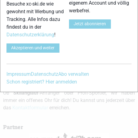
Angemeldet bleiben
eigenem Account und völlig
Besuche xc-ski.de wie
werbefrei.
gewohnt mit Werbung und
Anmelden
Tracking. Alle Infos dazu
Jetzt abonnieren
findest du in der
Datenschutzerklärung
!
Akzeptieren und weiter
xc-ski.de ist DAS deutschsprachige Portal mit aktuellen
News aus dem Skilanglauf, Biathlon und der Nordischen
Kombination, einer Loipendatenbank,
Langlauf
-Community
und allem was du sonst noch über deine Lieblingssportarten
Impressum
Datenschutz
Abo verwalten
wissen solltest.
Schon registriert? Hier anmelden
Ob
Skilanglauf
-Anfänger oder Profi-Sportler, wir haben
immer ein offenes Ohr für dich! Du kannst uns jederzeit über
das
Kontaktformular
erreichen.
Partner