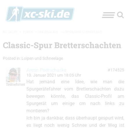
XC-SKI.DE
»
FOREN
»
SKILANGLAUF
»
LOIPEN UND SCHNEELAGE
Classic-Spur Bretterschachten
Posted in:
Loipen und Schneelage
Armin Podtschaske
#174525
10. Januar 2021 um 18:05 Uhr
Hat jemand eine Idee, wie man die
Teilnehmer
Spurgerätefahrer vom Bretterschachten dazu
bewegen könnte, das Classic-Profil am
Spurgerät um einige cm nach links zu
montieren?
Ich bin ja dankbar, dass überhaupt gespurt wird,
es liegt noch wenig Schnee und der Weg ist