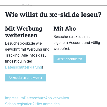
Grüße
Wie willst du xc-ski.de lesen?
Thomas
Mit Werbung
Mit Abo
Ansicht von 2 Beiträgen – 1 bis 2 (von insgesamt 2)
weiterlesen
Besuche xc-ski.de mit
Du musst angemeldet sein, um auf dieses Thema antworten zu können.
eigenem Account und völlig
Besuche xc-ski.de wie
werbefrei.
gewohnt mit Werbung und
Benutzername:
Tracking. Alle Infos dazu
Jetzt abonnieren
findest du in der
Passwort:
Datenschutzerklärung
!
Akzeptieren und weiter
Angemeldet bleiben
Anmelden
Impressum
Datenschutz
Abo verwalten
Schon registriert? Hier anmelden