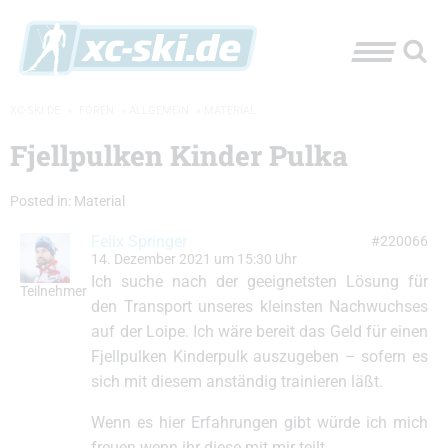
XC-SKI.DE
»
FOREN
»
ALLGEMEIN
»
MATERIAL
Fjellpulken Kinder Pulka
Posted in:
Material
Felix Springer
#220066
14. Dezember 2021 um 15:30 Uhr
Ich suche nach der geeignetsten Lösung für
Teilnehmer
den Transport unseres kleinsten Nachwuchses
auf der Loipe. Ich wäre bereit das Geld für einen
Fjellpulken Kinderpulk auszugeben – sofern es
sich mit diesem anständig trainieren läßt.
Wenn es hier Erfahrungen gibt würde ich mich
freuen wenn ihr diese mit mir teilt.