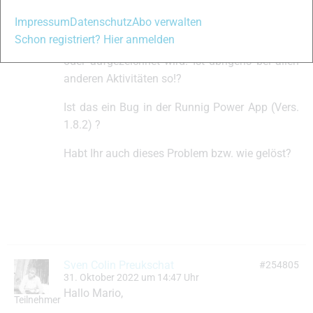
gelöst bekomme ist, dass auf der Fenix
Impressum
Datenschutz
Abo verwalten
keinerlei Wattangaben im Datenfeld Leistungen
Schon registriert? Hier anmelden
angezeigt werden und auch nichts ermittelt
oder aufgezeichnet wird. Ist übrigens bei allen
anderen Aktivitäten so!?
Ist das ein Bug in der Runnig Power App (Vers.
1.8.2) ?
Habt Ihr auch dieses Problem bzw. wie gelöst?
Sven Colin Preukschat
#254805
31. Oktober 2022 um 14:47 Uhr
Hallo Mario,
Teilnehmer