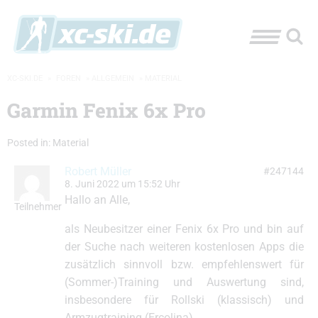
XC-SKI.DE
»
FOREN
»
ALLGEMEIN
»
MATERIAL
Garmin Fenix 6x Pro
Posted in:
Material
Robert Müller
#247144
8. Juni 2022 um 15:52 Uhr
Hallo an Alle,
Teilnehmer
als Neubesitzer einer Fenix 6x Pro und bin auf
der Suche nach weiteren kostenlosen Apps die
zusätzlich sinnvoll bzw. empfehlenswert für
(Sommer-)Training und Auswertung sind,
insbesondere für Rollski (klassisch) und
Armzugtraining (Ercolina).