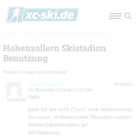
XC-SKI.DE
»
FOREN
»
SKILANGLAUF
»
LOIPEN UND SCHNEELAGE
Hohenzollern Skistadion
Benutzung
Posted in:
Loipen und Schneelage
martin oberpriller
#116560
29. November 2018 um 13:32 Uhr
Hallo
Teilnehmer
kann ich als nicht (Touri) ohne Athletenstatus
die Loipen im Hohenzollern Skistadion nutzen?
Welche Gebühren fallen an?
Wie lange usw.