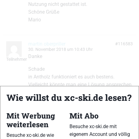
Nutzung nicht gestattet ist.
Schöne Grüße
Mario
martin oberpriller
#116583
30. November 2018 um 10:43 Uhr
Danke
Teilnehmer
Schade
in Antholz funktioniert es auch bestens.
Vielleicht könnte man eine Lösung ansprechen.
Am Wochenende zu einer bestimmten Zeit?
Wie willst du xc-ski.de lesen?
Wäre echt schön.
Viel Schnee
Mit Werbung
Mit Abo
weiterlesen
gloana
Besuche xc-ski.de mit
eigenem Account und völlig
Besuche xc-ski.de wie