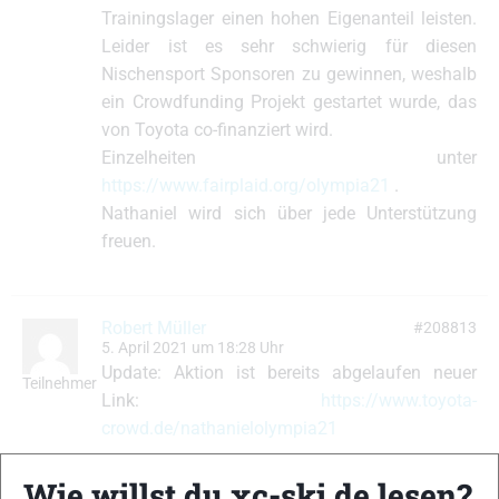
Trainingslager einen hohen Eigenanteil leisten.
Leider ist es sehr schwierig für diesen
Nischensport Sponsoren zu gewinnen, weshalb
ein Crowdfunding Projekt gestartet wurde, das
von Toyota co-finanziert wird.
Einzelheiten unter
https://www.fairplaid.org/olympia21
.
Nathaniel wird sich über jede Unterstützung
freuen.
Robert Müller
#208813
5. April 2021 um 18:28 Uhr
Update: Aktion ist bereits abgelaufen neuer
Teilnehmer
Link:
https://www.toyota-
crowd.de/nathanielolympia21
Wie willst du xc-ski.de lesen?