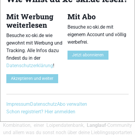
Ansicht von 2 Beiträgen – 1 bis 2 (von insgesamt 2)
Du musst angemeldet sein, um auf dieses Thema antworten zu können.
Mit Werbung
Mit Abo
weiterlesen
Besuche xc-ski.de mit
Benutzername:
eigenem Account und völlig
Besuche xc-ski.de wie
werbefrei.
gewohnt mit Werbung und
Passwort:
Tracking. Alle Infos dazu
Jetzt abonnieren
findest du in der
Angemeldet bleiben
Datenschutzerklärung
!
Anmelden
Akzeptieren und weiter
Impressum
Datenschutz
Abo verwalten
xc-ski.de ist DAS deutschsprachige Portal mit aktuellen
Schon registriert? Hier anmelden
News aus dem Skilanglauf, Biathlon und der Nordischen
Kombination, einer Loipendatenbank,
Langlauf
-Community
und allem was du sonst noch über deine Lieblingssportarten